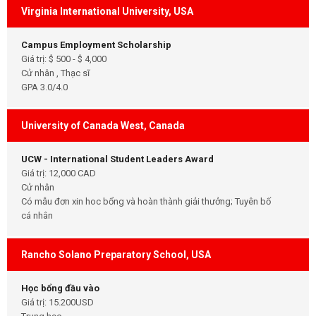
Virginia International University, USA
Campus Employment Scholarship
Giá trị: $ 500 - $ 4,000
Cử nhân , Thạc sĩ
GPA 3.0/4.0
University of Canada West, Canada
UCW - International Student Leaders Award
Giá trị: 12,000 CAD
Cử nhân
Có mẫu đơn xin hoc bổng và hoàn thành giải thưởng; Tuyên bố
cá nhân
Rancho Solano Preparatory School, USA
Học bổng đầu vào
Giá trị: 15.200USD