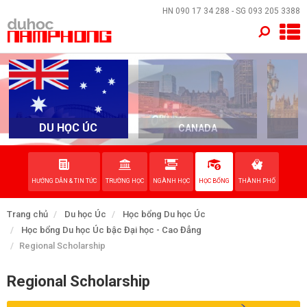
×
HN
090 17 34 288
- SG
093 205 3388
TRANG CHỦ
QUỐC GIA
EVENTS
DU HỌC ÚC
CANADA
DỊCH VỤ
HƯỚNG DẪN & TIN TỨC
TRƯỜNG HỌC
NGÀNH HỌC
HỌC BỔNG
THÀNH PHỐ
VỀ NAM PHONG
Trang chủ
Du học Úc
Học bổng Du học Úc
LIÊN HỆ
Học bổng Du học Úc bậc Đại học - Cao Đẳng
Regional Scholarship
Regional Scholarship