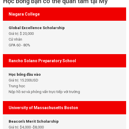
Học bổng bạn có thể quan tâm tại Mỹ
Niagara College
Global Excellence Scholarship
Giá trị: $ 20,000
Cử nhân
GPA 60 - 80%
Rancho Solano Preparatory School
Học bổng đầu vào
Giá trị: 15.200USD
Trung học
Nộp hồ sơ và phỏng vấn trực tiếp với trường
University of Massachusetts Boston
Beacon’s Merit Scholarship
Giá trị: $4,000 -$8,000