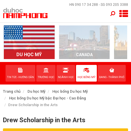
×
HN
090 17 34 288
- SG
093 205 3388
TRANG CHỦ
QUỐC GIA
EVENTS
DU HỌC MỸ
CANADA
DỊCH VỤ
TIN TỨC - HƯỚNG DẪN
TRƯỜNG HỌC
NGÀNH HỌC
HỌC BỔNG MỸ
BANG - THÀNH PHỐ
VỀ NAM PHONG
Trang chủ
Du học Mỹ
Học bổng Du học Mỹ
LIÊN HỆ
Học bổng Du học Mỹ bậc Đại học - Cao Đẳng
Drew Scholarship in the Arts
Drew Scholarship in the Arts