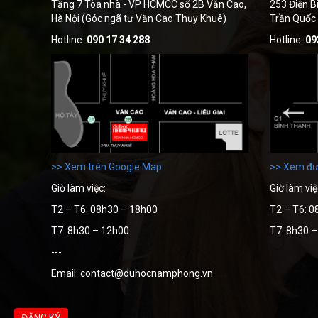
Tầng 7 Tòa nhà - VP HCMCC số 2B Văn Cao,
253 Điện B
Hà Nội (Góc ngã tư Văn Cao Thụy Khuê)
Trần Quốc
Hotline:
090 17 34 288
Hotline:
09
>> Xem trên Google Map
>> Xem đư
Giờ làm việc:
Giờ làm việ
T2 – T6: 08h30 – 18h00
T2 – T6: 0
T7: 8h30 – 12h00
T7: 8h30 
---
Email: contact@duhocnamphong.vn