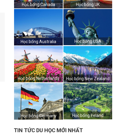
Học bổng Canada
Học bổng UK
Học bổng USA
Học bổng Australia
Học bổng Netherlands
Học bổng New Zealand
Học bổng Ireland
Học bổng Germany
TIN TỨC DU HỌC MỚI NHẤT