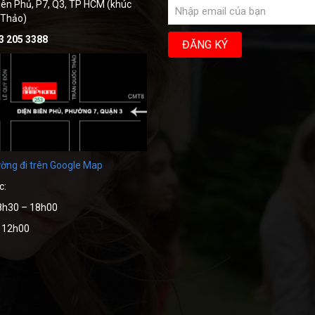
iên Phủ, P7, Q3, TP HCM (khúc
 Thảo)
3 205 3388
ờng đi trên Google Map
c:
8h30 – 18h00
– 12h00