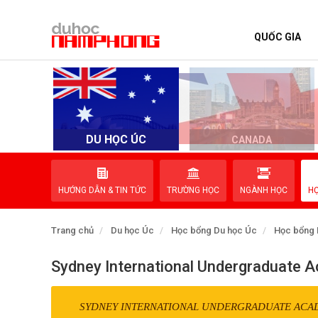
QUỐC GIA
TRANG CHỦ
QUỐC GIA
EVENTS
DU HỌC ÚC
D
CANADA
DỊCH VỤ
HƯỚNG DẪN & TIN TỨC
TRƯỜNG HỌC
NGÀNH HỌC
H
VỀ NAM PHONG
Trang chủ
Du học Úc
Học bổng Du học Úc
Học bổng 
LIÊN HỆ
Sydney International Undergraduate 
SYDNEY INTERNATIONAL UNDERGRADUATE ACA