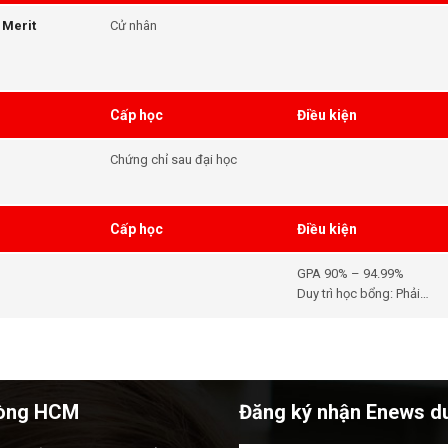
 Merit
Cử nhân
Cấp học
Điều kiện
Chứng chỉ sau đại học
Cấp học
Điều kiện
GPA 90% – 94.99%
Duy trì học bổng: Phải
đăng ký full-time và giữ
GPA tích lũy theo yêu cầu
(thường ≥ 75%).
òng HCM
Đăng ký nhận Enews d