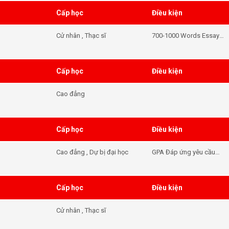
Cấp học
Điều kiện
Cử nhân , Thạc sĩ
700-1000 Words Essay
Required
Cấp học
Điều kiện
Cao đẳng
Cấp học
Điều kiện
Cao đẳng , Dự bị đại học
GPA Đáp ứng yêu cầu
đầu vào của khóa học -
Tiếng Anh Đáp ứng yêu
cầu đầu vào của khóa
Cấp học
Điều kiện
học
Cử nhân , Thạc sĩ