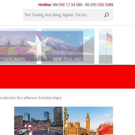
×
Hotline:
HN
090 17 34 288
- SG
093 205 3388
ETHERLANDS
NEW ZEALAND
GERMAN
Academic Excellence Scholarships