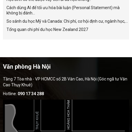
Cách dùng AI để tối ưu hóa bài luận (Personal Statement) mà
không bị đánh...
So sánh du học Mỹ và Canada: Chi phí, cơ hội định cư, ngành học,...
Tổng quan chi phí du học New Zealand 2027
Văn phòng Hà Nội
Tầng 7 Tòa nhà - VP HCMCC số 2B Văn Cao, Hà Nội (Góc ngã tư Văn
Cao Thụy Khuê)
Hotline:
090 17 34 288