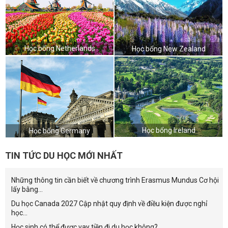
Học bổng Netherlands
Học bổng New Zealand
Học bổng Ireland
Học bổng Germany
TIN TỨC DU HỌC MỚI NHẤT
Những thông tin cần biết về chương trình Erasmus Mundus Cơ hội
lấy bằng...
Du học Canada 2027 Cập nhật quy định về điều kiện được nghỉ
học...
Học sinh có thể được vay tiền đi du học không?