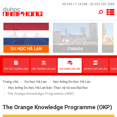
×
HN
090 17 34 288
- SG
093 205 3388
TRANG CHỦ
QUỐC GIA
EVENTS
DU HỌC HÀ LAN
CANADA
DỊCH VỤ
TIN TỨC | HƯỚNG DẪN
CÁC TRƯỜNG HÀ LAN
HỌC BỔNG HÀ LAN
NGÀNH HOT HÀ LAN
THEO
VỀ NAM PHONG
Trang chủ
Du học Hà Lan
Học bổng Du học Hà Lan
LIÊN HỆ
Học bổng Du học Hà Lan bậc Thạc sỹ và sau Đại học
The Orange Knowledge Programme (OKP)
The Orange Knowledge Programme (OKP)