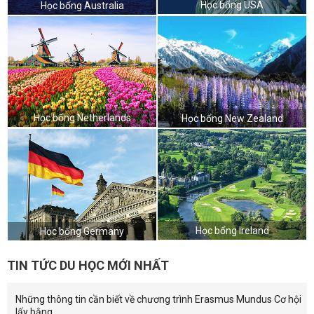
Học bổng USA
Học bổng Australia
Học bổng Netherlands
Học bổng New Zealand
Học bổng Ireland
Học bổng Germany
TIN TỨC DU HỌC MỚI NHẤT
Những thông tin cần biết về chương trình Erasmus Mundus Cơ hội
lấy bằng...