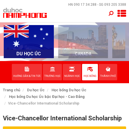
×
HN
090 17 34 288
- SG
093 205 3388
TRANG CHỦ
QUỐC GIA
EVENTS
DU HỌC ÚC
CANADA
DỊCH VỤ
HƯỚNG DẪN & TIN TỨC
TRƯỜNG HỌC
NGÀNH HỌC
HỌC BỔNG
THÀNH PHỐ
VỀ NAM PHONG
Trang chủ
Du học Úc
Học bổng Du học Úc
LIÊN HỆ
Học bổng Du học Úc bậc Đại học - Cao Đẳng
Vice-Chancellor International Scholarship
Vice-Chancellor International Scholarship