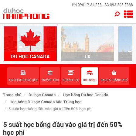
×
HN
090 17 34 288
- SG
093 205 3388
TRANG CHỦ
QUỐC GIA
EVENTS
DU HỌC CANADA
UK
A
DỊCH VỤ
TIN TỨC & HƯỚNG DẪN
TRƯỜNG HỌC
NGÀNH HỌC
HỌC BỔNG
BANG & THÀNH PHỐ
VỀ NAM PHONG
Trang chủ
Du học Canada
Học bổng Du học Canada
LIÊN HỆ
Học bổng Du học Canada bậc Trung học
5 suất học bổng đầu vào giá trị đến 50% học phí
5 suất học bổng đầu vào giá trị đến 50%
học phí