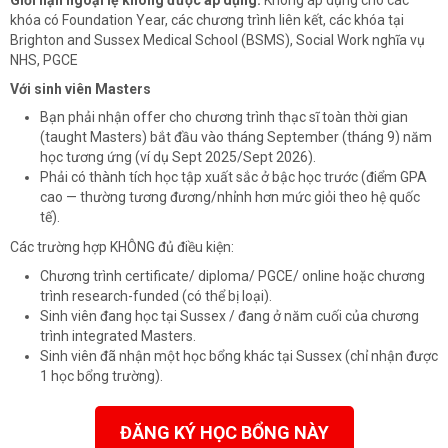
Giới hạn ngoại lệ không được áp dụng:
Không áp dụng cho các
khóa có Foundation Year, các chương trình liên kết, các khóa tại
Brighton and Sussex Medical School (BSMS), Social Work nghĩa vụ
NHS, PGCE
Với sinh viên Masters
Bạn phải nhận offer cho chương trình thạc sĩ toàn thời gian
(taught Masters) bắt đầu vào tháng September (tháng 9) năm
học tương ứng (ví dụ Sept 2025/Sept 2026).
Phải có thành tích học tập xuất sắc ở bậc học trước (điểm GPA
cao — thường tương đương/nhỉnh hơn mức giỏi theo hệ quốc
tế).
Các trường hợp KHÔNG đủ điều kiện:
Chương trình certificate/ diploma/ PGCE/ online hoặc chương
trình research-funded (có thể bị loại).
Sinh viên đang học tại Sussex / đang ở năm cuối của chương
trình integrated Masters.
Sinh viên đã nhận một học bổng khác tại Sussex (chỉ nhận được
1 học bổng trường).
ĐĂNG KÝ HỌC BỔNG NÀY