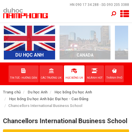
×
HN
090 17 34 288
- SG
093 205 3388
TRANG CHỦ
QUỐC GIA
EVENTS
DU HỌC ANH
CANADA
A
DỊCH VỤ
TIN TỨC - HƯỚNG DẪN
CÁC TRƯỜNG UK
HỌC BỔNG UK
NGÀNH HOT
THÀNH PHỐ
VỀ NAM PHONG
Trang chủ
Du học Anh
Học bổng Du học Anh
LIÊN HỆ
Học bổng Du học Anh bậc Đại học - Cao Đẳng
Chancellors International Business School
Chancellors International Business School