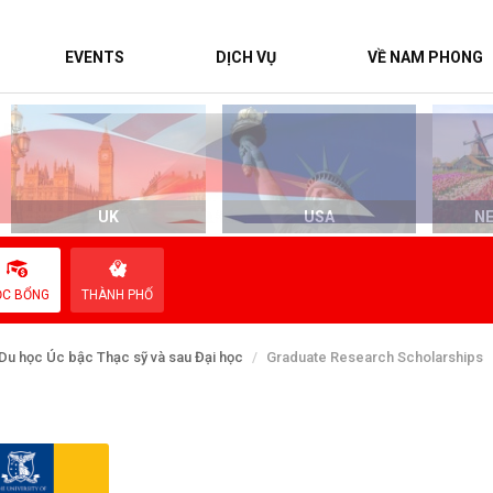
EVENTS
DỊCH VỤ
VỀ NAM PHONG
UK
USA
N
ỌC BỔNG
THÀNH PHỐ
Du học Úc bậc Thạc sỹ và sau Đại học
Graduate Research Scholarships