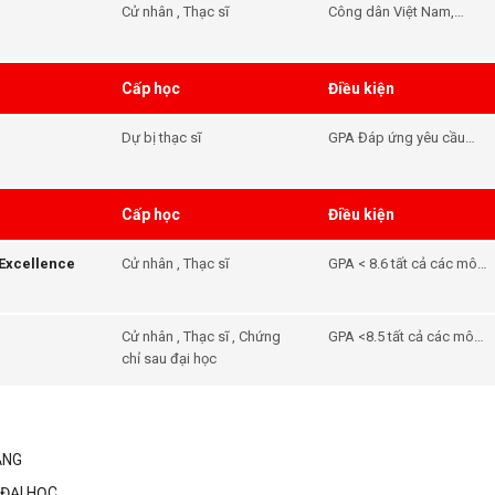
Cử nhân , Thạc sĩ
Công dân Việt Nam,
thường cư trú tại Việt
Nam và chưa thực hiện
bất kỳ nghiên cứu nào tại
Cấp học
Điều kiện
Úc. Những người học
tiếng Anh ở Úc vẫn đủ
Dự bị thạc sĩ
GPA Đáp ứng yêu cầu
điều kiện để nộp đơn.
đầu vào của khóa học -
Tiếng Anh Đáp ứng yêu
cầu đầu vào của khóa
Cấp học
Điều kiện
học
 Excellence
Cử nhân , Thạc sĩ
GPA < 8.6 tất cả các môn
và trung bình môn - Tiếng
Anh Đáp ứng yêu cầu
đầu vào của khóa học
Cử nhân , Thạc sĩ , Chứng
GPA <8.5 tất cả các môn
chỉ sau đại học
học - Tiếng Anh Đáp ứng
yêu cầu đầu vào của
khóa học
ẲNG
ĐẠI HỌC