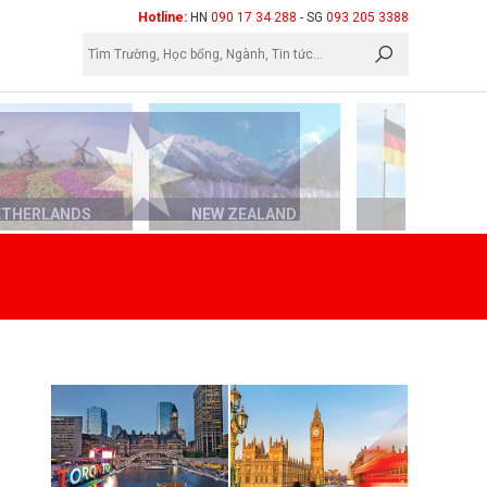
×
Hotline:
HN
090 17 34 288
- SG
093 205 3388
ETHERLANDS
NEW ZEALAND
GERMAN