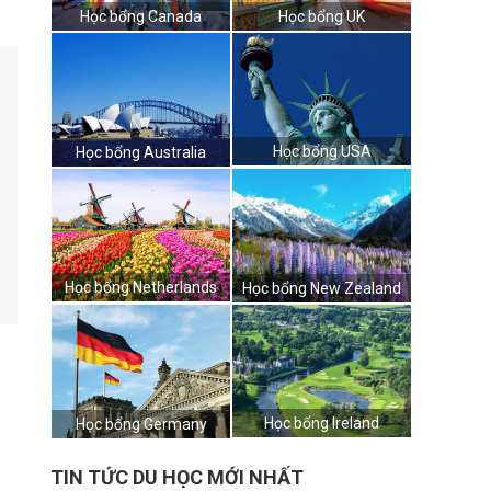
Học bổng Canada
Học bổng UK
Học bổng USA
Học bổng Australia
Học bổng Netherlands
Học bổng New Zealand
Học bổng Ireland
Học bổng Germany
TIN TỨC DU HỌC MỚI NHẤT