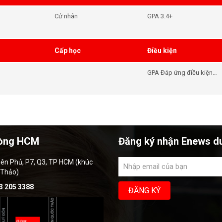
Cử nhân
GPA 3.4+
Cấp học
Điều kiện
GPA Đáp ứng điều kiện
đầu vào khóa học - Tiếng
Anh Đáp ứng điều kiện
đầu vào khóa học
òng HCM
Đăng ký nhận Enews d
iên Phủ, P7, Q3, TP HCM (khúc
 Thảo)
3 205 3388