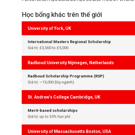
Học bổng khác trên thế giới
University of York, UK
International Masters Regional Scholarship
Giá trị: £3,000 to £5,000
Radboud University Nijmegen, Netherlands
Radboud Scholarship Programme (RSP)
Giá trị: ~15,000 (tùy ngành)
St. Andrew’s College Cambridge, UK
Merit-based scholarships
Giá trị: up to 35% học phí
University of Massachusetts Boston, USA