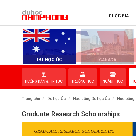
QUỐC GIA
TRANG CHỦ
QUỐC GIA
EVENTS
DU HỌC ÚC
D
CANADA
DỊCH VỤ
HƯỚNG DẪN & TIN TỨC
TRƯỜNG HỌC
NGÀNH HỌC
H
VỀ NAM PHONG
Trang chủ
Du học Úc
Học bổng Du học Úc
Học bổng 
LIÊN HỆ
Graduate Research Scholarships
GRADUATE RESEARCH SCHOLARSHIPS