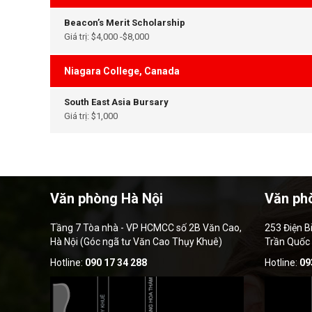
Beacon’s Merit Scholarship
Giá trị: $4,000 -$8,000
Niagara College, Canada
South East Asia Bursary
Giá trị: $1,000
Văn phòng Hà Nội
Văn ph
Tầng 7 Tòa nhà - VP HCMCC số 2B Văn Cao,
253 Điện B
Hà Nội (Góc ngã tư Văn Cao Thụy Khuê)
Trần Quốc
Hotline:
090 17 34 288
Hotline:
09