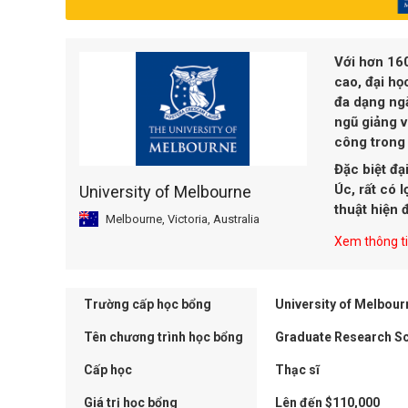
Với hơn 16
cao, đại họ
đa dạng ngà
ngũ giảng v
công trong 
Đặc biệt đạ
Úc, rất có l
University of Melbourne
thuật hiện đ
Melbourne, Victoria, Australia
Xem thông tin
Trường cấp học bổng
University of Melbour
Tên chương trình học bổng
Graduate Research Sc
Cấp học
Thạc sĩ
Giá trị học bổng
Lên đến $110,000