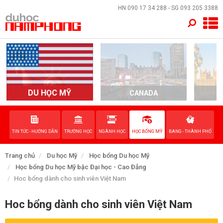
×
HN
090 17 34 288
- SG
093 205 3388
TRANG CHỦ
QUỐC GIA
EVENTS
DU HỌC MỸ
CANADA
DỊCH VỤ
TIN TỨC - HƯỚNG DẪN
TRƯỜNG HỌC
NGÀNH HỌC
HỌC BỔNG MỸ
BANG - THÀNH PHỐ
VỀ NAM PHONG
Trang chủ
Du học Mỹ
Học bổng Du học Mỹ
LIÊN HỆ
Học bổng Du học Mỹ bậc Đại học - Cao Đẳng
Hoc bổng dành cho sinh viên Việt Nam
Hoc bổng dành cho sinh viên Việt Nam