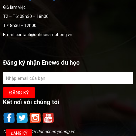
Giờ làm việc:
T2 – T6: 08h30 – 18h00
T7: 8h30 – 12h00
Email: contact@duhocnamphong.vn
Đăng ký nhận Enews du học
Kết nối với chúng tôi
Copyright @2019 duhocnamphong.vn
ĐĂNG KÝ