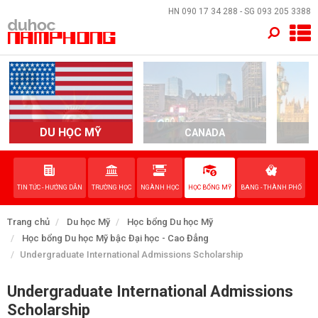
×
HN
090 17 34 288
- SG
093 205 3388
TRANG CHỦ
QUỐC GIA
EVENTS
DU HỌC MỸ
CANADA
DỊCH VỤ
TIN TỨC - HƯỚNG DẪN
TRƯỜNG HỌC
NGÀNH HỌC
HỌC BỔNG MỸ
BANG - THÀNH PHỐ
VỀ NAM PHONG
Trang chủ
Du học Mỹ
Học bổng Du học Mỹ
LIÊN HỆ
Học bổng Du học Mỹ bậc Đại học - Cao Đẳng
Undergraduate International Admissions Scholarship
Undergraduate International Admissions
Scholarship