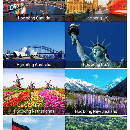
Học bổng Canada
Học bổng UK
Học bổng USA
Học bổng Australia
Học bổng Netherlands
Học bổng New Zealand