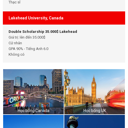
Thạc sĩ
Lakehead University, Canada
Double Scholarship 35.000$ Lakehead
Giá trị: lên đến 35.000$
Cử nhân
GPA 90% - Tiếng Anh 6.0
Không có
Học bổng Canada
Học bổng UK