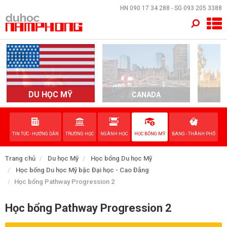
×
HN
090 17 34 288
- SG
093 205 3388
TRANG CHỦ
QUỐC GIA
EVENTS
DU HỌC MỸ
CANADA
DỊCH VỤ
TIN TỨC - HƯỚNG DẪN
TRƯỜNG HỌC
NGÀNH HỌC
HỌC BỔNG MỸ
BANG - THÀNH PHỐ
VỀ NAM PHONG
Trang chủ
Du học Mỹ
Học bổng Du học Mỹ
LIÊN HỆ
Học bổng Du học Mỹ bậc Đại học - Cao Đẳng
Học bổng Pathway Progression 2
Học bổng Pathway Progression 2