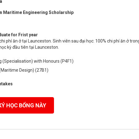
ia
in Maritime Engineering Scholarship
ate for Frist year
chi phí ăn ở tại Launceston. Sinh viên sau đại học: 100% chi phí ăn ở tron
ọc kỳ đầu tiên tại Launceston.
g (Specialisation) with Honours (P4F1)
(Maritime Design) (27B1)
intakes
KÝ HỌC BỔNG NÀY