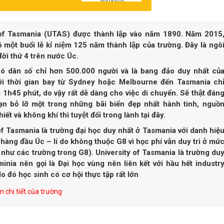
of Tasmania (UTAS) được thành lập vào năm 1890. Năm 2015
 một buổi lễ kỉ niệm 125 năm thành lập của trường. Đây là ngô
ời thứ 4 trên nước Úc.
ó dân số chỉ hơn 500.000 người và là bang đảo duy nhất củ
với thời gian bay từ Sydney hoặc Melbourne đến Tasmania ch
1h45 phút, do vậy rất dễ dàng cho việc di chuyển. Sẽ thật đán
bạn bỏ lỡ một trong những bãi biển đẹp nhất hành tinh, nguồ
iết và không khí thì tuyệt đối trong lành tại đây.
f Tasmania là trường đại học duy nhất ở Tasmania với danh hiệ
àng đầu Úc – lí do không thuộc G8 vì học phí vẫn duy trì ở mứ
như các trường trong G8). University of Tasmania là trường du
inia nên gọi là Đại học vùng nên liên kết với hầu hết industr
o đó học sinh có cơ hội thực tập rất lớn
 chi tiết của trường