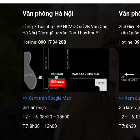
Văn phòng Hà Nội
Văn ph
Tầng 7 Tòa nhà - VP HCMCC số 2B Văn Cao,
253 Điện B
Hà Nội (Góc ngã tư Văn Cao Thụy Khuê)
Trần Quốc
Hotline:
090 17 34 288
Hotline:
09
>> Xem trên Google Map
>> Xem đư
Giờ làm việc:
Giờ làm việ
T2 – T6: 08h30 – 18h00
T2 – T6: 0
T7: 8h30 – 12h00
T7: 8h30 
---