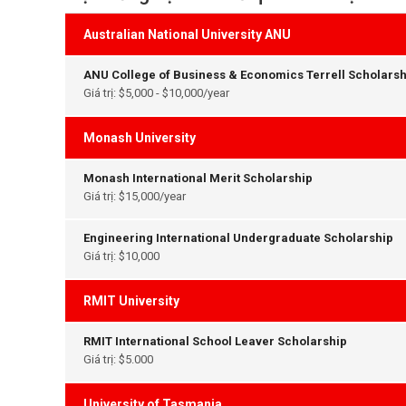
Australian National University ANU
ANU College of Business & Economics Terrell Scholarsh
Giá trị: $5,000 - $10,000/year
Monash University
Monash International Merit Scholarship
Giá trị: $15,000/year
Engineering International Undergraduate Scholarship
Giá trị: $10,000
RMIT University
RMIT International School Leaver Scholarship
Giá trị: $5.000
University of Tasmania