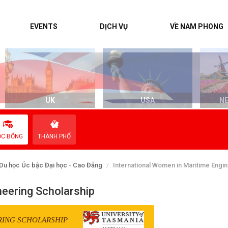
EVENTS
DỊCH VỤ
VỀ NAM PHONG
UK
USA
N
ỌC BỔNG
THÀNH PHỐ
Du học Úc bậc Đại học - Cao Đẳng
International Women in Maritime Engi
neering Scholarship
RING SCHOLARSHIP