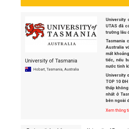
University 
UTAS đã có
trường lâu đ
Tasmania c
Australia 
mất khoảng 
tiếc, nếu 
University of Tasmania
nước tinh kh
Hobart, Tasmania, Australia
University o
TOP 10 ĐH h
thấp không 
nhất ở Tasm
bên ngoài d
Xem thông tin