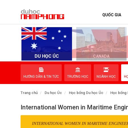
QUỐC GIA
TRANG CHỦ
QUỐC GIA
EVENTS
DU HỌC ÚC
D
CANADA
DỊCH VỤ
HƯỚNG DẪN & TIN TỨC
TRƯỜNG HỌC
NGÀNH HỌC
H
VỀ NAM PHONG
Trang chủ
Du học Úc
Học bổng Du học Úc
Học bổng 
LIÊN HỆ
International Women in Maritime Engi
INTERNATIONAL WOMEN IN MARITIME ENGINEE