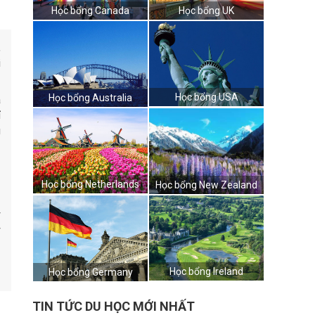
Học bổng Canada
Học bổng UK
,
i
Học bổng USA
Học bổng Australia
a
ỉ
g
n
u
Học bổng Netherlands
Học bổng New Zealand
c
y
y
Học bổng Ireland
Học bổng Germany
TIN TỨC DU HỌC MỚI NHẤT