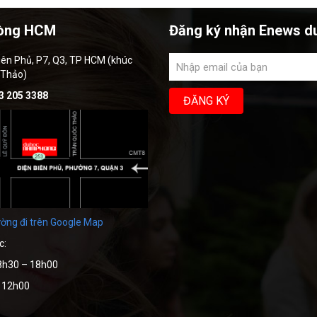
òng HCM
Đăng ký nhận Enews d
iên Phủ, P7, Q3, TP HCM (khúc
 Thảo)
3 205 3388
ờng đi trên Google Map
c:
8h30 – 18h00
– 12h00