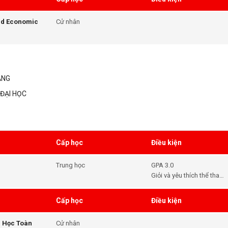
học
nd Economic
Cử nhân
ẲNG
ĐẠI HỌC
Cấp học
Điều kiện
Trung học
GPA 3.0
Giỏi và yêu thích thể thao
+ Điểm thi Toefl, Eltis,
Ielts + Bảng điểm + Clip
Cấp học
Điều kiện
thể hiện việc tham gia,
yêu thích thể thao cho
u Học Toàn
Cử nhân
trường.