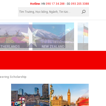
×
Hotline:
HN
090 17 34 288
- SG
093 205 3388
ETHERLANDS
NEW ZEALAND
GERMAN
neering Scholarship