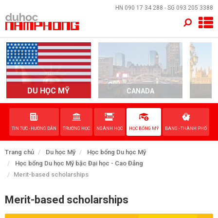
×
HN
090 17 34 288
- SG
093 205 3388
TRANG CHỦ
QUỐC GIA
EVENTS
DU HỌC MỸ
CANADA
DỊCH VỤ
TIN TỨC - HƯỚNG DẪN
TRƯỜNG HỌC
NGÀNH HỌC
HỌC BỔNG MỸ
BANG - THÀNH PHỐ
VỀ NAM PHONG
Trang chủ
Du học Mỹ
Học bổng Du học Mỹ
LIÊN HỆ
Học bổng Du học Mỹ bậc Đại học - Cao Đẳng
Merit-based scholarships
Merit-based scholarships