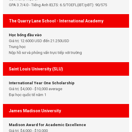
GPA 3.7/4.0 - Tiếng Anh IELTS: 6.5/TOEFL(iBT/pBT): 90/575
The Quarry Lane School - International Academy
Học bổng đầu vào
Giá trị: 12.6000 USD đến 21.250USD
Trung học
Nộp hồ sơ và phỏng vấn trực tiếp với trường
Saint Louis University (SLU)
International Year One Scholarship
Giá trị: $4,000 - $10,000 average
Đại học quốc tế năm 1
James Madison University
Madison Award for Academic Excellence
Giá trị: $4,000 - $10,000