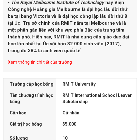
-
The
R
oyal
M
elbourne
I
nstitute of
T
echnology
hay
Viện
Công nghệ Hoàng gia Melbourne
là đại học lâu đời thứ
ba tại bang Victoria và là đại học công lập lâu đời thứ 8
tại Úc. Trụ sở chính của RMIT nằm tại Melbourne và là
một phần gắn liền với khu vực phía Bắc của trung tâm
thành phố. Hiện nay, RMIT là nhà cung cấp giáo dục đại
học lớn nhất tại Úc với hơn 82.000 sinh viên (2017),
trong đó 38% là sinh viên quốc tế
Xem thông tin chi tiết của trường
Trường cấp học bổng
RMIT University
Tên chương trình học
RMIT International School Leaver
bổng
Scholarship
Cấp học
Cử nhân
Giá trị học bổng
$5.000
Số lượng
10