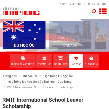
×
HN
090 17 34 288
- SG
093 205 3388
TRANG CHỦ
QUỐC GIA
EVENTS
DU HỌC ÚC
CANADA
DỊCH VỤ
HƯỚNG DẪN & TIN TỨC
TRƯỜNG HỌC
NGÀNH HỌC
HỌC BỔNG
THÀNH PHỐ
VỀ NAM PHONG
Trang chủ
Du học Úc
Học bổng Du học Úc
LIÊN HỆ
Học bổng Du học Úc bậc Đại học - Cao Đẳng
RMIT International School Leaver Scholarship
RMIT International School Leaver
Scholarship