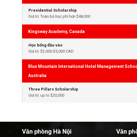
Presidential Scholarship
Giá trị: Toàn bộ học phí hơn $48,000
Kingsway Academy, Canada
Học bổng đầu vào
Giá trị: $2,000-$5,000 CAD
Blue Mountain International Hotel Management Scho
Australia
Three Pillars Scholarship
Giá trị: up to $20,000
Văn phòng Hà Nội
Văn ph