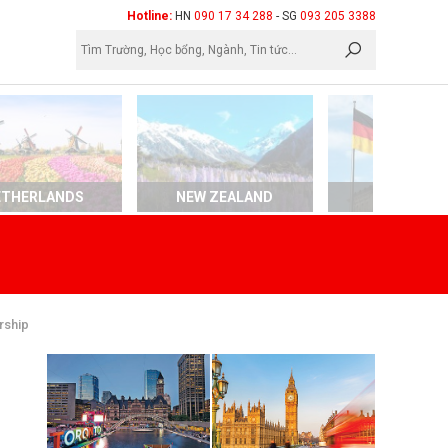
×
Hotline:
HN
090 17 34 288
- SG
093 205 3388
ETHERLANDS
NEW ZEALAND
GERMAN
rship