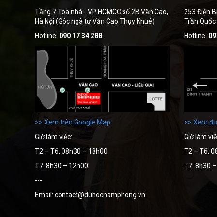
Tầng 7 Tòa nhà - VP HCMCC số 2B Văn Cao,
253 Điện B
Hà Nội (Góc ngã tư Văn Cao Thụy Khuê)
Trần Quốc
Hotline:
090 17 34 288
Hotline:
09
>> Xem trên Google Map
>> Xem đư
Giờ làm việc:
Giờ làm việ
T2 – T6: 08h30 – 18h00
T2 – T6: 0
T7: 8h30 – 12h00
T7: 8h30 
---
Email: contact@duhocnamphong.vn