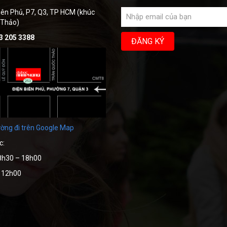
iên Phủ, P7, Q3, TP HCM (khúc
 Thảo)
3 205 3388
ờng đi trên Google Map
c:
8h30 – 18h00
– 12h00