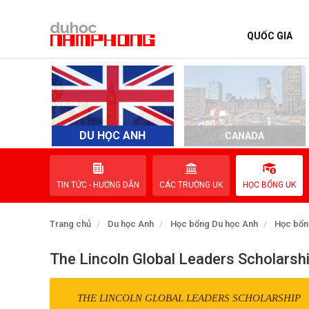
QUỐC GIA
TRANG CHỦ
QUỐC GIA
EVENTS
DU HỌC ANH
D
CANADA
DỊCH VỤ
TIN TỨC - HƯỚNG DẪN
CÁC TRƯỜNG UK
HỌC BỔNG UK
VỀ NAM PHONG
Trang chủ
Du học Anh
Học bổng Du học Anh
Học bổn
LIÊN HỆ
The Lincoln Global Leaders Scholarsh
THE LINCOLN GLOBAL LEADERS SCHOLARSHIP