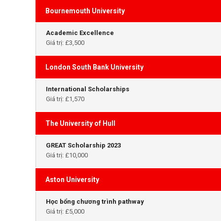
Bournemouth University
Academic Excellence
Giá trị: £3,500
London South Bank University
International Scholarships
Giá trị: £1,570
The University of Hull
GREAT Scholarship 2023
Giá trị: £10,000
Aston University
Học bổng chương trình pathway
Giá trị: £5,000