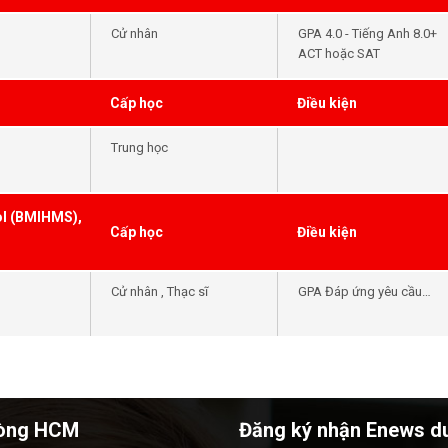
Cử nhân
GPA 4.0 - Tiếng Anh 8.0+
ACT hoặc SAT
Cấp học
Điều kiện
Trung học
ol (BMIHMS),
Cấp học
Điều kiện
Cử nhân , Thạc sĩ
GPA Đáp ứng yêu cầu
đầu vào của khóa học -
Tiếng Anh Đáp ứng yêu
cầu đầu vào của khóa
học
òng HCM
Đăng ký nhận Enews d