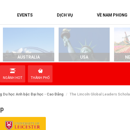
EVENTS
DỊCH VỤ
VỀ NAM PHONG
AUSTRALIA
USA
N
NGÀNH HOT
THÀNH PHỐ
g Du học Anh bậc Đại học - Cao Đẳng
The Lincoln Global Leaders Schola
ip