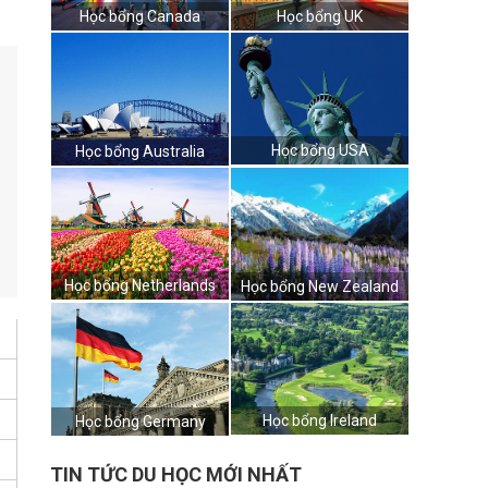
Học bổng Canada
Học bổng UK
Học bổng USA
Học bổng Australia
Học bổng Netherlands
Học bổng New Zealand
Học bổng Ireland
Học bổng Germany
TIN TỨC DU HỌC MỚI NHẤT