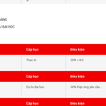
sĩ
ĐẲNG
U ĐẠI HỌC
Cấp học
Điều kiện
Thạc sĩ
GPA > 8.0
Cấp học
Điều kiện
Dự bị đại học
GPA Đáp ứng yêu cầu
đầu vào của khóa học -
Tiếng Anh Đáp ứng yêu
cầu đầu vào của khóa
Cấp học
Điều kiện
học