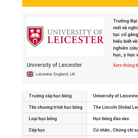
Trường Đại
mới và nghi
tục cố gắn
hiểu biết v
nghiên cứu
học, y học v
University of Leicester
Xem thông tin
Leicester, England, UK
Trường cấp học bổng
University of Leiceste
Tên chương trình học bổng
The Lincoln Global L
Loại học bổng
Học bổng đầu vào
Cấp học
Cử nhân , Chứng chỉ s