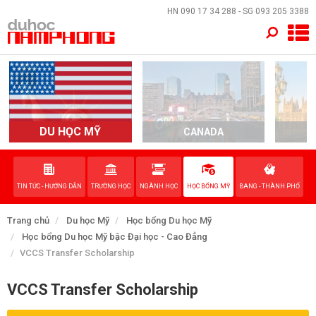
×
HN
090 17 34 288
- SG
093 205 3388
TRANG CHỦ
QUỐC GIA
EVENTS
DU HỌC MỸ
CANADA
DỊCH VỤ
TIN TỨC - HƯỚNG DẪN
TRƯỜNG HỌC
NGÀNH HỌC
HỌC BỔNG MỸ
BANG - THÀNH PHỐ
VỀ NAM PHONG
Trang chủ
Du học Mỹ
Học bổng Du học Mỹ
LIÊN HỆ
Học bổng Du học Mỹ bậc Đại học - Cao Đẳng
VCCS Transfer Scholarship
VCCS Transfer Scholarship