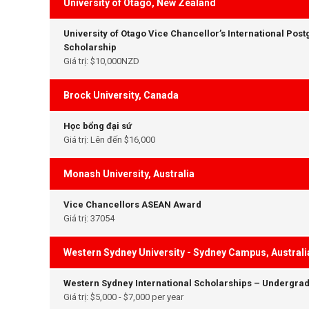
University of Otago, New Zealand
University of Otago Vice Chancellor’s International Pos
Scholarship
Giá trị: $10,000NZD
Brock University, Canada
Học bổng đại sứ
Giá trị: Lên đến $16,000
Monash University, Australia
Vice Chancellors ASEAN Award
Giá trị: 37054
Western Sydney University - Sydney Campus, Australi
Western Sydney International Scholarships – Undergra
Giá trị: $5,000 - $7,000 per year