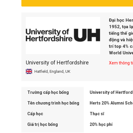
Đại học Her
1952, tọa l
tiếng thế g
động và hiệ
trí top 4% 
World Unive
University of Hertfordshire
Xem thông tin
Hatfield, England, UK
Trường cấp học bổng
University of Hertford
Tên chương trình học bổng
Herts 20% Alumni Sch
Cấp học
Thạc sĩ
Giá trị học bổng
20% học phí