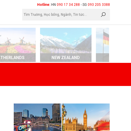
×
Hotline:
HN
090 17 34 288
- SG
093 205 3388
ETHERLANDS
NEW ZEALAND
GERMAN