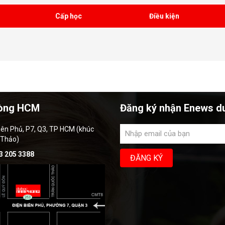
Đáp ứng yêu cầu học
để xét
bổng
Cấp học
Điều kiện
òng HCM
Đăng ký nhận Enews d
iên Phủ, P7, Q3, TP HCM (khúc
 Thảo)
3 205 3388