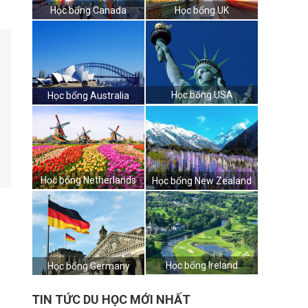
Học bổng Canada
Học bổng UK
Học bổng USA
Học bổng Australia
Học bổng Netherlands
Học bổng New Zealand
Học bổng Ireland
Học bổng Germany
TIN TỨC DU HỌC MỚI NHẤT