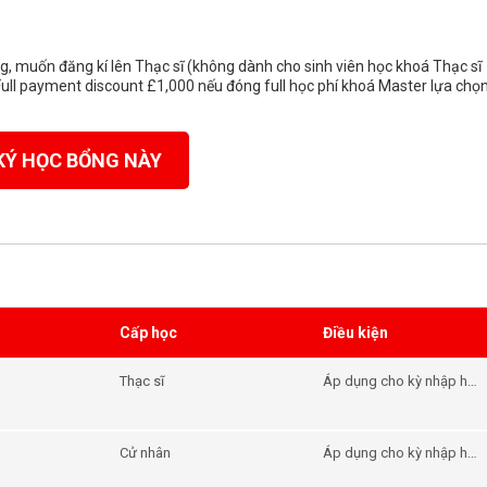
g, muốn đăng kí lên Thạc sĩ (không dành cho sinh viên học khoá Thạc sĩ
Full payment discount £1,000 nếu đóng full học phí khoá Master lựa chọ
KÝ HỌC BỔNG NÀY
Cấp học
Điều kiện
Thạc sĩ
Áp dụng cho kỳ nhập học
tháng 9/2025
Cử nhân
Áp dụng cho kỳ nhập học
tháng 9/2025