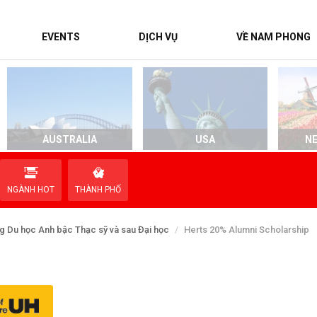
EVENTS
DỊCH VỤ
VỀ NAM PHONG
AUSTRALIA
USA
N
NGÀNH HOT
THÀNH PHỐ
g Du học Anh bậc Thạc sỹ và sau Đại học
Herts 20% Alumni Scholarship