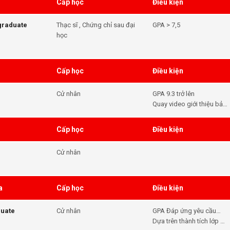
Cấp học
Điều kiện
tgraduate
Thạc sĩ , Chứng chỉ sau đại
GPA > 7,5
học
Cấp học
Điều kiện
Cử nhân
GPA 9.3 trở lên
Quay video giới thiệu bản
thân thể hiện kỹ năng
thuyết trình và ngoại ngữ
Cấp học
Điều kiện
Cử nhân
a
Cấp học
Điều kiện
duate
Cử nhân
GPA Đáp ứng yêu cầu
học bổng - Tiếng Anh
Dựa trên thành tích lớp 12