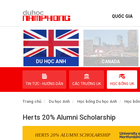
QUỐC GIA
TRANG CHỦ
QUỐC GIA
EVENTS
DU HỌC ANH
D
CANADA
DỊCH VỤ
TIN TỨC - HƯỚNG DẪN
CÁC TRƯỜNG UK
HỌC BỔNG UK
VỀ NAM PHONG
Trang chủ
Du học Anh
Học bổng Du học Anh
Học bổn
LIÊN HỆ
Herts 20% Alumni Scholarship
HERTS 20% ALUMNI SCHOLARSHIP