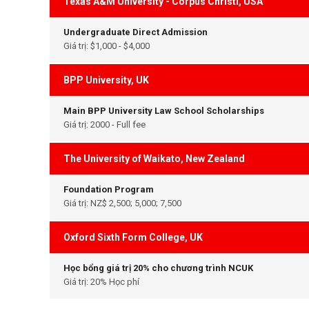
Texas A&M University - Corpus Christi, USA
Undergraduate Direct Admission
Giá trị: $1,000 - $4,000
BPP University, UK
Main BPP University Law School Scholarships
Giá trị: 2000 - Full fee
The University of Waikato, New Zealand
Foundation Program
Giá trị: NZ$ 2,500; 5,000; 7,500
Oxford Sixth Form College, UK
Học bổng giá trị 20% cho chương trình NCUK
Giá trị: 20% Học phí