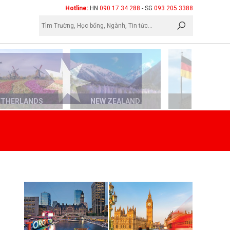
×
Hotline:
HN
090 17 34 288
- SG
093 205 3388
ETHERLANDS
NEW ZEALAND
GERMAN