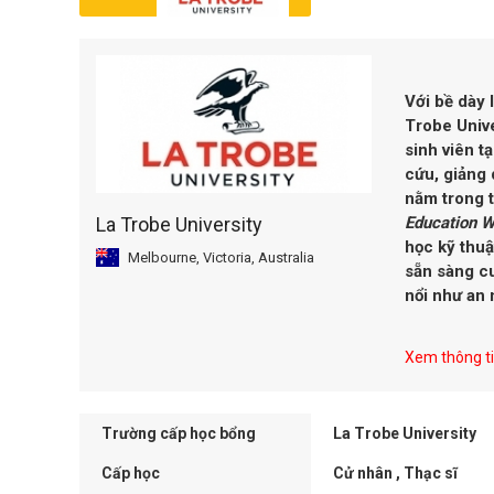
Với bề dày 
Trobe Unive
sinh viên t
cứu, giảng 
nằm trong t
Education W
La Trobe University
học kỹ thuậ
Melbourne, Victoria, Australia
sẵn sàng cu
nổi như an n
Xem thông tin
Trường cấp học bổng
La Trobe University
Cấp học
Cử nhân , Thạc sĩ