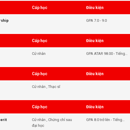
Cấp học
Điều kiện
rship
GPA 7.0 - 9.0
Cấp học
Điều kiện
Cử nhân
GPA ATAR 98.00 - Tiếng
Anh Đáp ứng yêu cầu
đầu vào của khóa học
Cấp học
Điều kiện
Cử nhân , Thạc sĩ
Cấp học
Điều kiện
erit
Cử nhân , Chứng chỉ sau
GPA 8.0 trở lên - Tiếng
đại học
Anh 6.5 trở lên