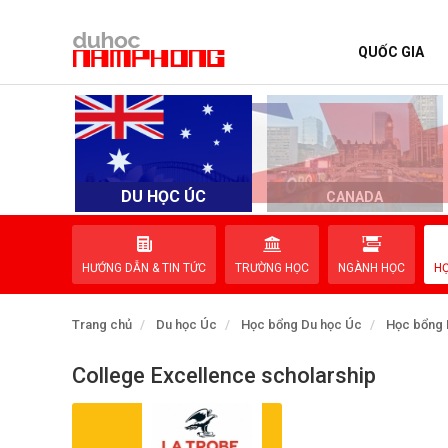
QUỐC GIA
TRANG CHỦ
QUỐC GIA
EVENTS
DU HỌC ÚC
D
CANADA
DỊCH VỤ
HƯỚNG DẪN & TIN TỨC
TRƯỜNG HỌC
NGÀNH HỌC
H
VỀ NAM PHONG
Trang chủ
Du học Úc
Học bổng Du học Úc
Học bổng 
LIÊN HỆ
College Excellence scholarship