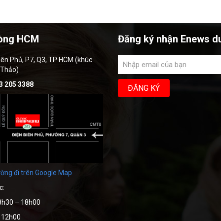
òng HCM
Đăng ký nhận Enews d
iên Phủ, P7, Q3, TP HCM (khúc
 Thảo)
3 205 3388
ờng đi trên Google Map
c:
8h30 – 18h00
– 12h00