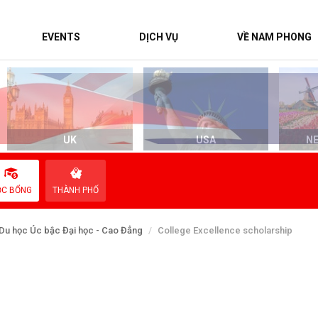
EVENTS
DỊCH VỤ
VỀ NAM PHONG
UK
USA
N
ỌC BỔNG
THÀNH PHỐ
Du học Úc bậc Đại học - Cao Đẳng
College Excellence scholarship