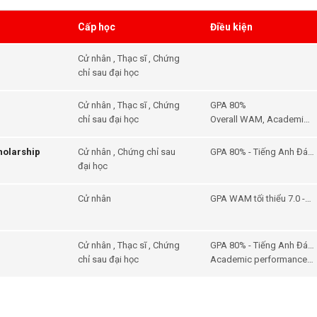
Cấp học
Điều kiện
Cử nhân , Thạc sĩ , Chứng
chỉ sau đại học
Cử nhân , Thạc sĩ , Chứng
GPA 80%
chỉ sau đại học
Overall WAM, Academic
achievement, Extra-
curricular activities,
holarship
Cử nhân , Chứng chỉ sau
GPA 80% - Tiếng Anh Đáp
Social activities.
đại học
ứng yêu cầu đầu vào của
khóa học
Cử nhân
GPA WAM tối thiểu 7.0 -
Tiếng Anh IELTS 6.0( no
band under 6.0
Cử nhân , Thạc sĩ , Chứng
GPA 80% - Tiếng Anh Đáp
chỉ sau đại học
ứng được nhu cầu đầu
Academic performance,
vào của trường
extra-curricular activities,
and any other
outstanding
achievements.