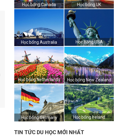
Học bổng Canada
Học bổng UK
Học bổng USA
Học bổng Australia
i
Học bổng Netherlands
Học bổng New Zealand
Học bổng Ireland
Học bổng Germany
TIN TỨC DU HỌC MỚI NHẤT