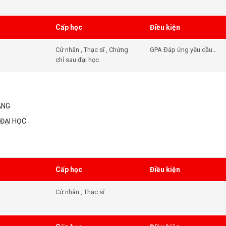
Cấp học
Điều kiện
Cử nhân , Thạc sĩ , Chứng
GPA Đáp ứng yêu cầu
chỉ sau đại học
đầu vào của khóa học -
Tiếng Anh Đáp ứng yêu
cầu đầu vào của khóa
học
ẲNG
ĐẠI HỌC
Cấp học
Điều kiện
Cử nhân , Thạc sĩ