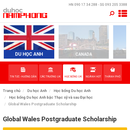
×
HN
090 17 34 288
- SG
093 205 3388
TRANG CHỦ
QUỐC GIA
EVENTS
DU HỌC ANH
CANADA
A
DỊCH VỤ
TIN TỨC - HƯỚNG DẪN
CÁC TRƯỜNG UK
HỌC BỔNG UK
NGÀNH HOT
THÀNH PHỐ
VỀ NAM PHONG
Trang chủ
Du học Anh
Học bổng Du học Anh
LIÊN HỆ
Học bổng Du học Anh bậc Thạc sỹ và sau Đại học
Global Wales Postgraduate Scholarship
Global Wales Postgraduate Scholarship