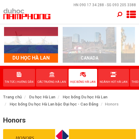
×
HN
090 17 34 288
- SG
093 205 3388
TRANG CHỦ
QUỐC GIA
EVENTS
DU HỌC HÀ LAN
CANADA
DỊCH VỤ
TIN TỨC | HƯỚNG DẪN
CÁC TRƯỜNG HÀ LAN
HỌC BỔNG HÀ LAN
NGÀNH HOT HÀ LAN
THEO
VỀ NAM PHONG
Trang chủ
Du học Hà Lan
Học bổng Du học Hà Lan
LIÊN HỆ
Học bổng Du học Hà Lan bậc Đại học - Cao Đẳng
Honors
Honors
HONORS