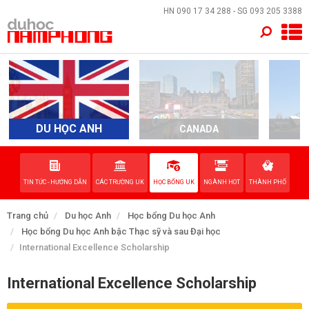
×
HN
090 17 34 288
- SG
093 205 3388
TRANG CHỦ
QUỐC GIA
EVENTS
DU HỌC ANH
CANADA
A
DỊCH VỤ
TIN TỨC - HƯỚNG DẪN
CÁC TRƯỜNG UK
HỌC BỔNG UK
NGÀNH HOT
THÀNH PHỐ
VỀ NAM PHONG
Trang chủ
Du học Anh
Học bổng Du học Anh
LIÊN HỆ
Học bổng Du học Anh bậc Thạc sỹ và sau Đại học
International Excellence Scholarship
International Excellence Scholarship