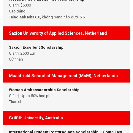
Giá trị: $5000
Cao đẳng
Tiếng Anh Ielts 6.0, không band nào dưới 5.5
Saxion University of Applied Sciences, Netherland
Saxion Excellent Scholarship
Giá trị: 2500 Eur
Cử nhân
Maastricht School of Management (MsM), Netherlands
Women Ambassadorship Scholarship
Giá trị: Up to 50% học phí
Thạc sĩ
Griffith University, Australia
International Student Postgraduate Scholarship – South East