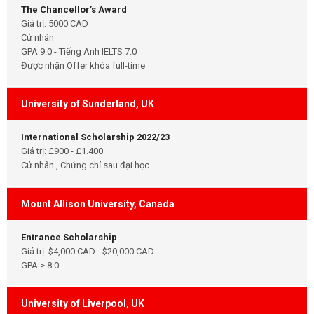
The Chancellor’s Award
Giá trị: 5000 CAD
Cử nhân
GPA 9.0 - Tiếng Anh IELTS 7.0
Được nhận Offer khóa full-time
University of Sunderland, UK
International Scholarship 2022/23
Giá trị: £900 - £1.400
Cử nhân , Chứng chỉ sau đại học
Mount Allison University, Canada
Entrance Scholarship
Giá trị: $4,000 CAD - $20,000 CAD
GPA > 8.0
University of Liverpool, UK