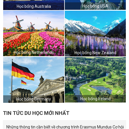
Học bổng USA
Học bổng Australia
Học bổng Netherlands
Học bổng New Zealand
Học bổng Ireland
Học bổng Germany
TIN TỨC DU HỌC MỚI NHẤT
Những thông tin cần biết về chương trình Erasmus Mundus Cơ hội