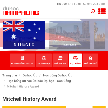
×
HN
090 17 34 288
- SG
093 205 3388
TRANG CHỦ
QUỐC GIA
EVENTS
DU HỌC ÚC
CANADA
DỊCH VỤ
HƯỚNG DẪN & TIN TỨC
TRƯỜNG HỌC
NGÀNH HỌC
HỌC BỔNG
THÀNH PHỐ
VỀ NAM PHONG
Trang chủ
Du học Úc
Học bổng Du học Úc
LIÊN HỆ
Học bổng Du học Úc bậc Đại học - Cao Đẳng
Mitchell History Award
Mitchell History Award