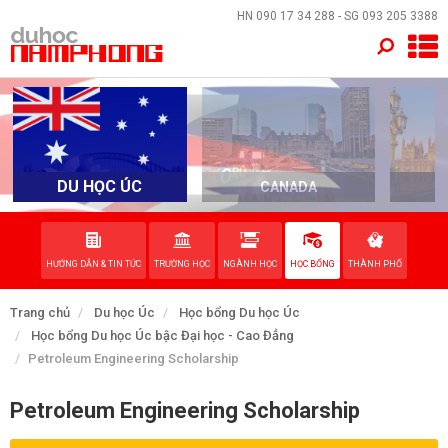
×
HN
090 17 34 288
- SG
093 205 3388
TRANG CHỦ
QUỐC GIA
EVENTS
DU HỌC ÚC
CANADA
DỊCH VỤ
HƯỚNG DẪN & TIN TỨC
TRƯỜNG HỌC
NGÀNH HỌC
HỌC BỔNG
THÀNH PHỐ
VỀ NAM PHONG
Trang chủ
Du học Úc
Học bổng Du học Úc
LIÊN HỆ
Học bổng Du học Úc bậc Đại học - Cao Đẳng
Petroleum Engineering Scholarship
Petroleum Engineering Scholarship