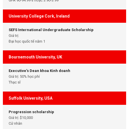
GPA 90-94.99% hoặc 3.90-3.99
University College Cork, Ireland
SEFS International Undergraduate Scholarship
Giá trị:
Đại học quốc tế năm 1
Bournemouth University, UK
Executive’s Dean khoa Kinh doanh
Giá trị: 50% học phí
Thạc sĩ
Suffolk University, USA
Progression scholarship
Giá trị: $10,000
Cử nhân