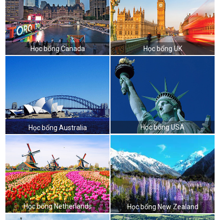
Học bổng Canada
Học bổng UK
Học bổng USA
Học bổng Australia
Học bổng Netherlands
Học bổng New Zealand