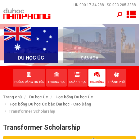
×
HN
090 17 34 288
- SG
093 205 3388
TRANG CHỦ
QUỐC GIA
EVENTS
DU HỌC ÚC
CANADA
DỊCH VỤ
HƯỚNG DẪN & TIN TỨC
TRƯỜNG HỌC
NGÀNH HỌC
HỌC BỔNG
THÀNH PHỐ
VỀ NAM PHONG
Trang chủ
Du học Úc
Học bổng Du học Úc
LIÊN HỆ
Học bổng Du học Úc bậc Đại học - Cao Đẳng
Transformer Scholarship
Transformer Scholarship