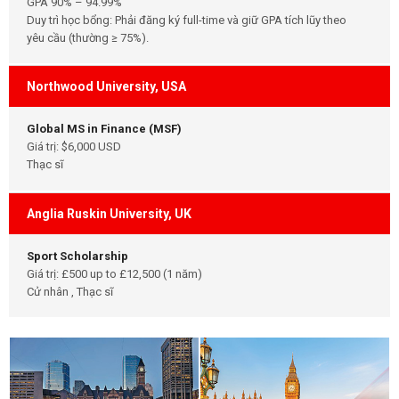
GPA 90% – 94.99%
Duy trì học bổng: Phải đăng ký full-time và giữ GPA tích lũy theo
yêu cầu (thường ≥ 75%).
Northwood University, USA
Global MS in Finance (MSF)
Giá trị: $6,000 USD
Thạc sĩ
Anglia Ruskin University, UK
Sport Scholarship
Giá trị: £500 up to £12,500 (1 năm)
Cử nhân , Thạc sĩ