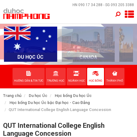
×
HN
090 17 34 288
- SG
093 205 3388
TRANG CHỦ
QUỐC GIA
EVENTS
DU HỌC ÚC
CANADA
DỊCH VỤ
HƯỚNG DẪN & TIN TỨC
TRƯỜNG HỌC
NGÀNH HỌC
HỌC BỔNG
THÀNH PHỐ
VỀ NAM PHONG
Trang chủ
Du học Úc
Học bổng Du học Úc
LIÊN HỆ
Học bổng Du học Úc bậc Đại học - Cao Đẳng
QUT International College English Language Concession
QUT International College English
Language Concession