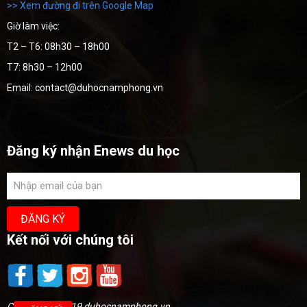
>> Xem đường đi trên Google Map
Giờ làm việc:
T2 – T6: 08h30 – 18h00
T7: 8h30 – 12h00
Email: contact@duhocnamphong.vn
Đăng ký nhận Enews du học
Kết nối với chúng tôi
Copyright @2019 duhocnamphong.vn