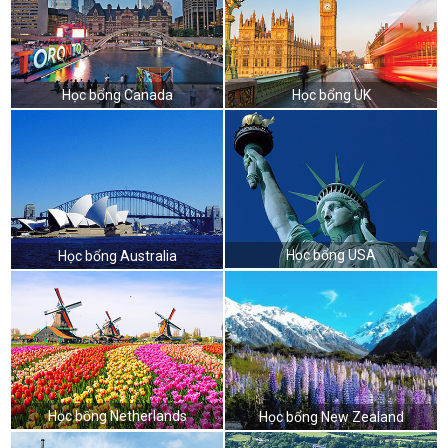
Học bổng Canada
Học bổng UK
Học bổng USA
Học bổng Australia
Học bổng Netherlands
Học bổng New Zealand