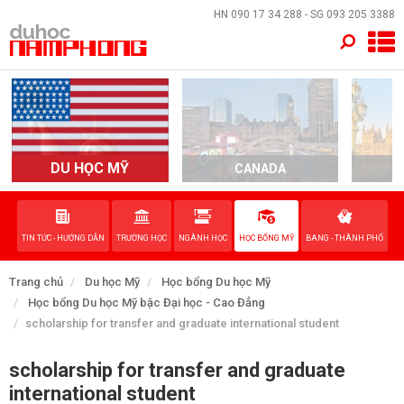
×
HN
090 17 34 288
- SG
093 205 3388
TRANG CHỦ
QUỐC GIA
EVENTS
DU HỌC MỸ
CANADA
DỊCH VỤ
TIN TỨC - HƯỚNG DẪN
TRƯỜNG HỌC
NGÀNH HỌC
HỌC BỔNG MỸ
BANG - THÀNH PHỐ
VỀ NAM PHONG
Trang chủ
Du học Mỹ
Học bổng Du học Mỹ
LIÊN HỆ
Học bổng Du học Mỹ bậc Đại học - Cao Đẳng
scholarship for transfer and graduate international student
scholarship for transfer and graduate
international student