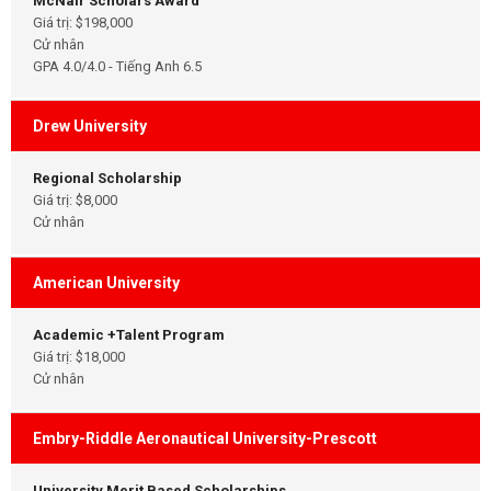
McNair Scholars Award
Giá trị: $198,000
Cử nhân
GPA 4.0/4.0 - Tiếng Anh 6.5
Drew University
Regional Scholarship
Giá trị: $8,000
Cử nhân
American University
Academic +Talent Program
Giá trị: $18,000
Cử nhân
Embry-Riddle Aeronautical University-Prescott
University Merit Based Scholarships