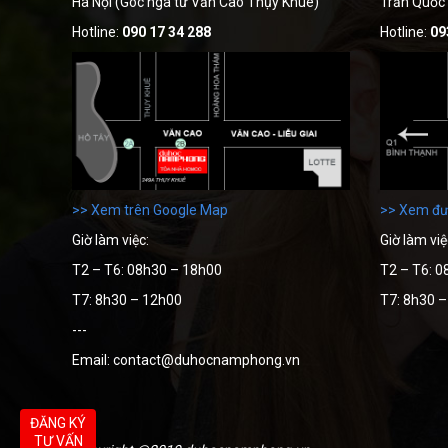
Hà Nội (Góc ngã tư Văn Cao Thụy Khuê)
Trần Quốc
Hotline:
090 17 34 288
Hotline:
09
>> Xem trên Google Map
>> Xem đư
Giờ làm việc:
Giờ làm việ
T2 – T6: 08h30 – 18h00
T2 – T6: 0
T7: 8h30 – 12h00
T7: 8h30 
---
Email: contact@duhocnamphong.vn
ĐĂNG KÝ
TƯ VẤN