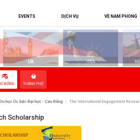
EVENTS
DỊCH VỤ
VỀ NAM PHONG
UK
USA
N
ỌC BỔNG
THÀNH PHỐ
Du học Úc bậc Đại học - Cao Đẳng
The International Engagement Resear
ch Scholarship
SCHOLARSHIP