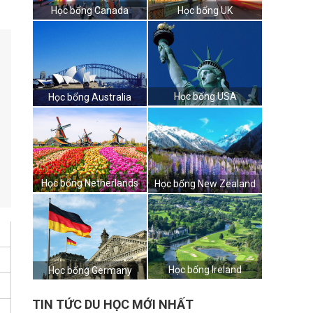
Học bổng Canada
Học bổng UK
Học bổng USA
Học bổng Australia
Học bổng Netherlands
Học bổng New Zealand
Học bổng Ireland
Học bổng Germany
TIN TỨC DU HỌC MỚI NHẤT