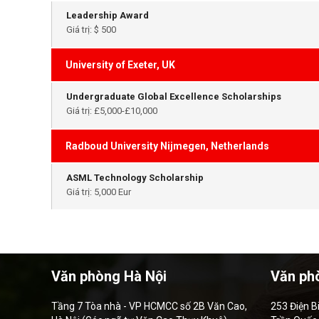
Leadership Award
Giá trị: $ 500
University of Exeter, UK
Undergraduate Global Excellence Scholarships
Giá trị: £5,000-£10,000
Radboud University Nijmegen, Netherlands
ASML Technology Scholarship
Giá trị: 5,000 Eur
Văn phòng Hà Nội
Văn ph
Tầng 7 Tòa nhà - VP HCMCC số 2B Văn Cao,
253 Điện B