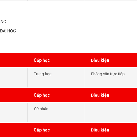
cầu đầu vào của khóa
học
ẲNG
ĐẠI HỌC
Cấp học
Điều kiện
Trung học
Phỏng vấn trực tiếp
Cấp học
Điều kiện
Cử nhân
Cấp học
Điều kiện