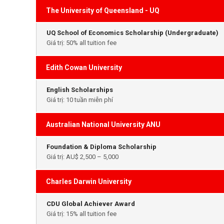
The University of Queensland - UQ
UQ School of Economics Scholarship (Undergraduate)
Giá trị: 50% all tuition fee
Edith Cowan University
English Scholarships
Giá trị: 10 tuần miễn phí
Australian National University ANU
Foundation & Diploma Scholarship
Giá trị: AU$ 2,500 – 5,000
Charles Darwin University
CDU Global Achiever Award
Giá trị: 15% all tuition fee