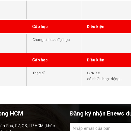
Cấp học
Điều kiện
Chứng chỉ sau đại học
Cấp học
Điều kiện
Thạc sĩ
GPA 7.5
có nhiều hoạt động
ngoại khóa nổi bật
òng HCM
Đăng ký nhận Enews d
iên Phủ, P7, Q3, TP HCM (khúc