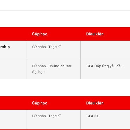
Cấp học
Điều kiện
arship
Cử nhân , Thạc sĩ
Cử nhân , Chứng chỉ sau
GPA Đáp ứng yêu cầu
đại học
đầu vào của khóa học -
Tiếng Anh Đáp ứng yêu
cầu đầu vào của khóa
học
Cấp học
Điều kiện
Cử nhân , Thạc sĩ
GPA 3.0