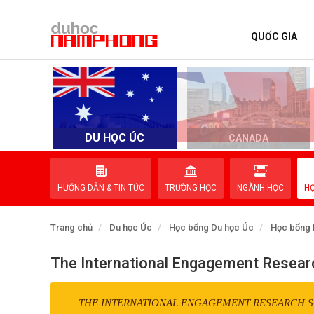
QUỐC GIA
TRANG CHỦ
QUỐC GIA
EVENTS
DU HỌC ÚC
D
CANADA
DỊCH VỤ
HƯỚNG DẪN & TIN TỨC
TRƯỜNG HỌC
NGÀNH HỌC
H
VỀ NAM PHONG
Trang chủ
Du học Úc
Học bổng Du học Úc
Học bổng 
LIÊN HỆ
The International Engagement Resear
THE INTERNATIONAL ENGAGEMENT RESEARCH 