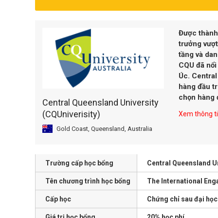
Được thành
trưởng vượt
tầng và dan
CQU đã nổi 
Úc. Central
hàng đầu tr
chọn hàng 
Central Queensland University
(CQUniverisity)
Xem thông tin
Gold Coast, Queensland, Australia
Trường cấp học bổng
Central Queensland Un
Tên chương trình học bổng
The International En
Cấp học
Chứng chỉ sau đại học
Giá trị học bổng
20% học phí