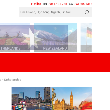
×
Hotline:
HN
090 17 34 288
- SG
093 205 3388
ETHERLANDS
NEW ZEALAND
GERMAN
ch Scholarship