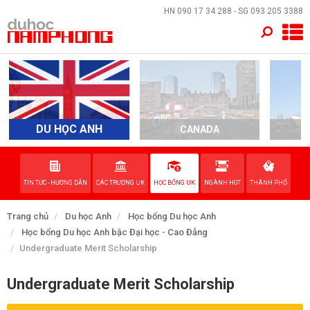
×
HN
090 17 34 288
- SG
093 205 3388
TRANG CHỦ
QUỐC GIA
EVENTS
DU HỌC ANH
CANADA
A
DỊCH VỤ
TIN TỨC - HƯỚNG DẪN
CÁC TRƯỜNG UK
HỌC BỔNG UK
NGÀNH HOT
THÀNH PHỐ
VỀ NAM PHONG
Trang chủ
Du học Anh
Học bổng Du học Anh
LIÊN HỆ
Học bổng Du học Anh bậc Đại học - Cao Đẳng
Undergraduate Merit Scholarship
Undergraduate Merit Scholarship