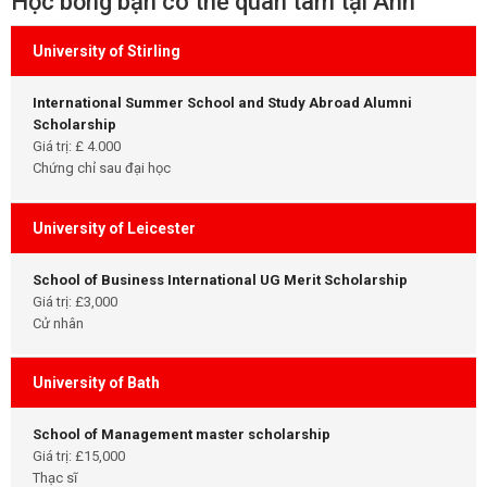
Học bổng bạn có thể quan tâm tại Anh
University of Stirling
International Summer School and Study Abroad Alumni
Scholarship
Giá trị: £ 4.000
Chứng chỉ sau đại học
University of Leicester
School of Business International UG Merit Scholarship
Giá trị: £3,000
Cử nhân
University of Bath
School of Management master scholarship
Giá trị: £15,000
Thạc sĩ