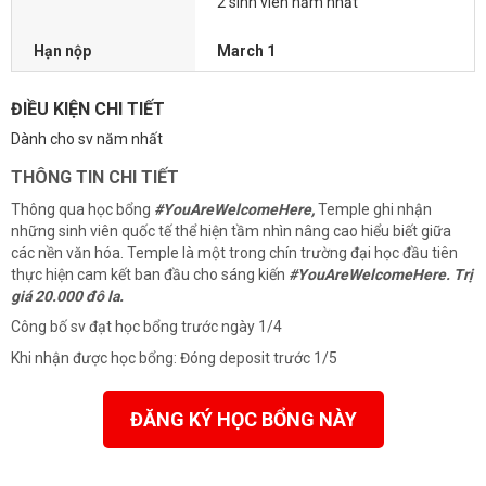
2 sinh viên năm nhất
Hạn nộp
March 1
ĐIỀU KIỆN CHI TIẾT
Dành cho sv năm nhất
THÔNG TIN CHI TIẾT
Thông qua học bổng
#YouAreWelcomeHere,
Temple ghi nhận
những sinh viên quốc tế thể hiện tầm nhìn nâng cao hiểu biết giữa
các nền văn hóa. Temple là một trong chín trường đại học đầu tiên
thực hiện cam kết ban đầu cho sáng kiến
#YouAreWelcomeHere. Trị
giá 20.000 đô la.
Công bố sv đạt học bổng trước ngày 1/4
Khi nhận được học bổng: Đóng deposit trước 1/5
ĐĂNG KÝ HỌC BỔNG NÀY