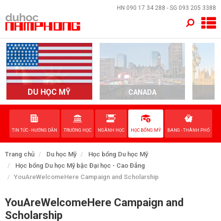
×
HN
090 17 34 288
- SG
093 205 3388
TRANG CHỦ
QUỐC GIA
EVENTS
DU HỌC MỸ
CANADA
DỊCH VỤ
TIN TỨC - HƯỚNG DẪN
TRƯỜNG HỌC
NGÀNH HỌC
HỌC BỔNG MỸ
BANG - THÀNH PHỐ
VỀ NAM PHONG
Trang chủ
Du học Mỹ
Học bổng Du học Mỹ
LIÊN HỆ
Học bổng Du học Mỹ bậc Đại học - Cao Đẳng
YouAreWelcomeHere Campaign and Scholarship
YouAreWelcomeHere Campaign and
Scholarship