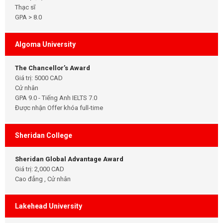
Thạc sĩ
GPA > 8.0
Algoma University
The Chancellor’s Award
Giá trị: 5000 CAD
Cử nhân
GPA 9.0 - Tiếng Anh IELTS 7.0
Được nhận Offer khóa full-time
Sheridan College
Sheridan Global Advantage Award
Giá trị: 2,000 CAD
Cao đẳng , Cử nhân
Lakehead University