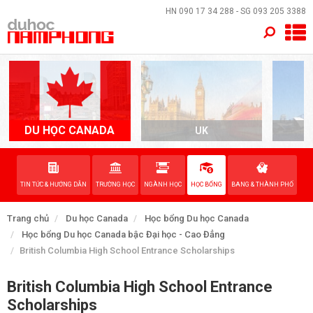
×
HN
090 17 34 288
- SG
093 205 3388
TRANG CHỦ
QUỐC GIA
EVENTS
DU HỌC CANADA
UK
A
DỊCH VỤ
TIN TỨC & HƯỚNG DẪN
TRƯỜNG HỌC
NGÀNH HỌC
HỌC BỔNG
BANG & THÀNH PHỐ
VỀ NAM PHONG
Trang chủ
Du học Canada
Học bổng Du học Canada
LIÊN HỆ
Học bổng Du học Canada bậc Đại học - Cao Đẳng
British Columbia High School Entrance Scholarships
British Columbia High School Entrance
Scholarships