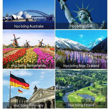
Học bổng USA
Học bổng Australia
Học bổng Netherlands
Học bổng New Zealand
Học bổng Ireland
Học bổng Germany