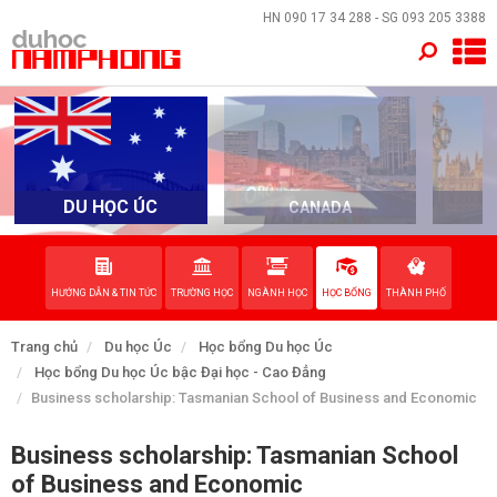
×
HN
090 17 34 288
- SG
093 205 3388
TRANG CHỦ
QUỐC GIA
EVENTS
DU HỌC ÚC
CANADA
DỊCH VỤ
HƯỚNG DẪN & TIN TỨC
TRƯỜNG HỌC
NGÀNH HỌC
HỌC BỔNG
THÀNH PHỐ
VỀ NAM PHONG
Trang chủ
Du học Úc
Học bổng Du học Úc
LIÊN HỆ
Học bổng Du học Úc bậc Đại học - Cao Đẳng
Business scholarship: Tasmanian School of Business and Economic
Business scholarship: Tasmanian School
of Business and Economic