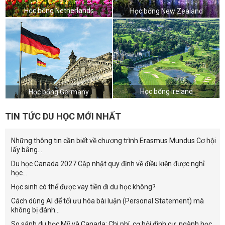
Học bổng Netherlands
Học bổng New Zealand
Học bổng Ireland
Học bổng Germany
TIN TỨC DU HỌC MỚI NHẤT
Những thông tin cần biết về chương trình Erasmus Mundus Cơ hội
lấy bằng...
Du học Canada 2027 Cập nhật quy định về điều kiện được nghỉ
học...
Học sinh có thể được vay tiền đi du học không?
Cách dùng AI để tối ưu hóa bài luận (Personal Statement) mà
không bị đánh...
So sánh du học Mỹ và Canada: Chi phí, cơ hội định cư, ngành học,...