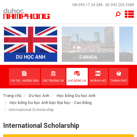
×
HN
090 17 34 288
- SG
093 205 3388
TRANG CHỦ
QUỐC GIA
EVENTS
DU HỌC ANH
CANADA
A
DỊCH VỤ
TIN TỨC - HƯỚNG DẪN
CÁC TRƯỜNG UK
HỌC BỔNG UK
NGÀNH HOT
THÀNH PHỐ
VỀ NAM PHONG
Trang chủ
Du học Anh
Học bổng Du học Anh
LIÊN HỆ
Học bổng Du học Anh bậc Đại học - Cao Đẳng
International Scholarship
International Scholarship