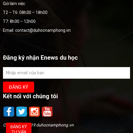
Giờ làm việc:
T2 – T6: 08h30 – 18h00
T7: 8h30 – 12h00
Email: contact@duhocnamphong.vn
Đăng ký nhận Enews du học
Kết nối với chúng tôi
Copyright @2019 duhocnamphong.vn
ĐĂNG KÝ
TƯ VẤN