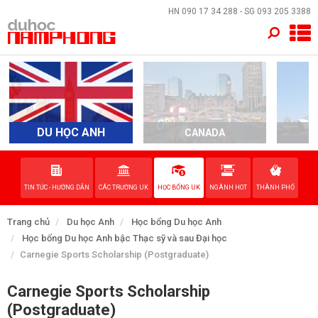
×
HN
090 17 34 288
- SG
093 205 3388
TRANG CHỦ
QUỐC GIA
EVENTS
DU HỌC ANH
CANADA
A
DỊCH VỤ
TIN TỨC - HƯỚNG DẪN
CÁC TRƯỜNG UK
HỌC BỔNG UK
NGÀNH HOT
THÀNH PHỐ
VỀ NAM PHONG
Trang chủ
Du học Anh
Học bổng Du học Anh
LIÊN HỆ
Học bổng Du học Anh bậc Thạc sỹ và sau Đại học
Carnegie Sports Scholarship (Postgraduate)
Carnegie Sports Scholarship
(Postgraduate)