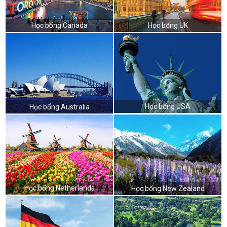
Học bổng Canada
Học bổng UK
Học bổng USA
Học bổng Australia
Học bổng Netherlands
Học bổng New Zealand