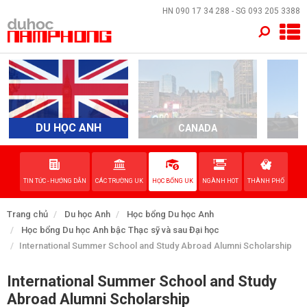
×
HN
090 17 34 288
- SG
093 205 3388
TRANG CHỦ
QUỐC GIA
EVENTS
DU HỌC ANH
CANADA
A
DỊCH VỤ
TIN TỨC - HƯỚNG DẪN
CÁC TRƯỜNG UK
HỌC BỔNG UK
NGÀNH HOT
THÀNH PHỐ
VỀ NAM PHONG
Trang chủ
Du học Anh
Học bổng Du học Anh
LIÊN HỆ
Học bổng Du học Anh bậc Thạc sỹ và sau Đại học
International Summer School and Study Abroad Alumni Scholarship
International Summer School and Study
Abroad Alumni Scholarship