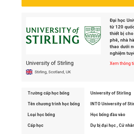
Đại học Uni
từ 120 quốc
thiết bị ch
phê, nhà hà
thao dưới n
nghiệm tuyệ
University of Stirling
Xem thông tin
Stirling, Scotland, UK
Trường cấp học bổng
University of Stirling
Tên chương trình học bổng
INTO University of Sti
Loại học bổng
Học bổng đầu vào
Cấp học
Dự bị đại học , Cử nhân