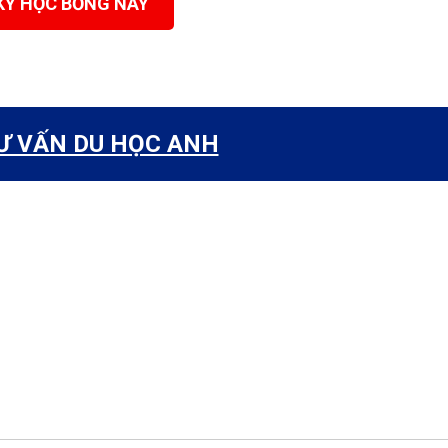
KÝ HỌC BỔNG NÀY
Ư VẤN DU HỌC ANH