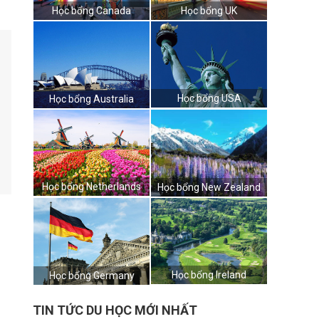
Học bổng Canada
Học bổng UK
Học bổng USA
Học bổng Australia
Học bổng Netherlands
Học bổng New Zealand
Học bổng Ireland
Học bổng Germany
TIN TỨC DU HỌC MỚI NHẤT