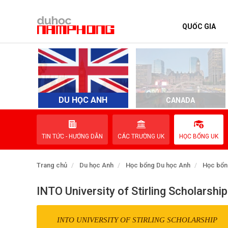
QUỐC GIA
TRANG CHỦ
QUỐC GIA
EVENTS
DU HỌC ANH
D
CANADA
DỊCH VỤ
TIN TỨC - HƯỚNG DẪN
CÁC TRƯỜNG UK
HỌC BỔNG UK
VỀ NAM PHONG
Trang chủ
Du học Anh
Học bổng Du học Anh
Học bổn
LIÊN HỆ
INTO University of Stirling Scholarship
INTO UNIVERSITY OF STIRLING SCHOLARSHIP