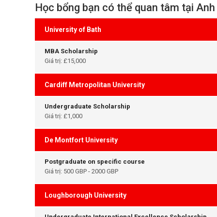
Học bổng bạn có thể quan tâm tại Anh
University of Bath
MBA Scholarship
Giá trị: £15,000
Cardiff Metropolitan University
Undergraduate Scholarship
Giá trị: £1,000
De Montfort University
Postgraduate on specific course
Giá trị: 500 GBP - 2000 GBP
Loughborough University
Undergraduate International Excellence Scholarship