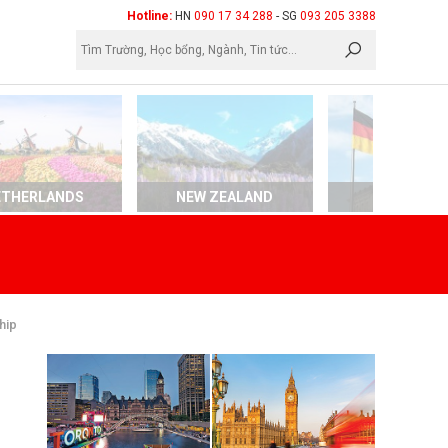
×
Hotline:
HN
090 17 34 288
- SG
093 205 3388
ETHERLANDS
NEW ZEALAND
GERMAN
hip