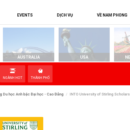
EVENTS
DỊCH VỤ
VỀ NAM PHONG
AUSTRALIA
USA
N
NGÀNH HOT
THÀNH PHỐ
g Du học Anh bậc Đại học - Cao Đẳng
INTO University of Stirling Scholars