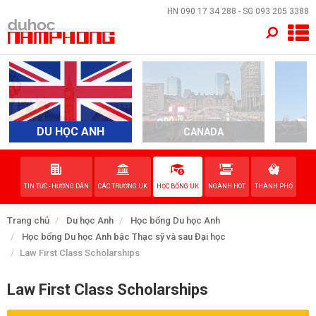
×
HN
090 17 34 288
- SG
093 205 3388
TRANG CHỦ
QUỐC GIA
EVENTS
DU HỌC ANH
CANADA
A
DỊCH VỤ
TIN TỨC - HƯỚNG DẪN
CÁC TRƯỜNG UK
HỌC BỔNG UK
NGÀNH HOT
THÀNH PHỐ
VỀ NAM PHONG
Trang chủ
Du học Anh
Học bổng Du học Anh
LIÊN HỆ
Học bổng Du học Anh bậc Thạc sỹ và sau Đại học
Law First Class Scholarships
Law First Class Scholarships