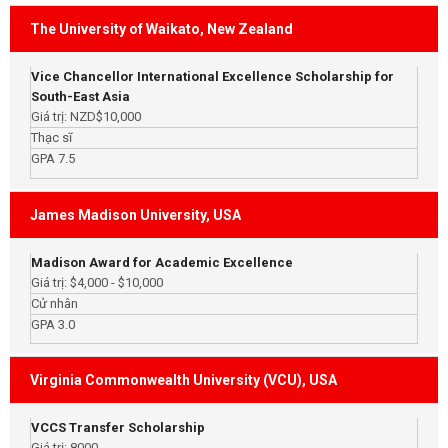
The University of Waikato, New Zealand
Vice Chancellor International Excellence Scholarship for
South-East Asia
Giá trị: NZD$10,000
Thạc sĩ
GPA 7.5
James Madison University, USA
Madison Award for Academic Excellence
Giá trị: $4,000 - $10,000
Cử nhân
GPA 3.0
Virginia Commonwealth University (VCU), USA
VCCS Transfer Scholarship
Giá trị: 8000