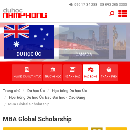
×
HN
090 17 34 288
- SG
093 205 3388
TRANG CHỦ
QUỐC GIA
EVENTS
DU HỌC ÚC
CANADA
DỊCH VỤ
HƯỚNG DẪN & TIN TỨC
TRƯỜNG HỌC
NGÀNH HỌC
HỌC BỔNG
THÀNH PHỐ
VỀ NAM PHONG
Trang chủ
Du học Úc
Học bổng Du học Úc
LIÊN HỆ
Học bổng Du học Úc bậc Đại học - Cao Đẳng
MBA Global Scholarship
MBA Global Scholarship