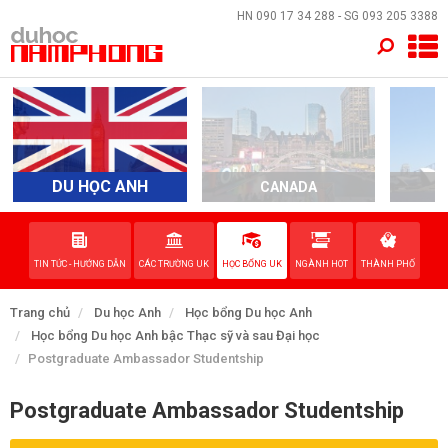
×
HN
090 17 34 288
- SG
093 205 3388
TRANG CHỦ
QUỐC GIA
EVENTS
DU HỌC ANH
CANADA
A
DỊCH VỤ
TIN TỨC - HƯỚNG DẪN
CÁC TRƯỜNG UK
HỌC BỔNG UK
NGÀNH HOT
THÀNH PHỐ
VỀ NAM PHONG
Trang chủ
Du học Anh
Học bổng Du học Anh
LIÊN HỆ
Học bổng Du học Anh bậc Thạc sỹ và sau Đại học
Postgraduate Ambassador Studentship
Postgraduate Ambassador Studentship