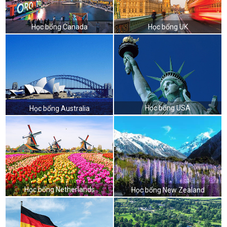
Học bổng Canada
Học bổng UK
Học bổng USA
Học bổng Australia
Học bổng Netherlands
Học bổng New Zealand