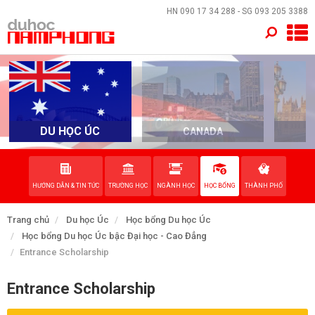
×
HN
090 17 34 288
- SG
093 205 3388
TRANG CHỦ
QUỐC GIA
EVENTS
DU HỌC ÚC
CANADA
DỊCH VỤ
HƯỚNG DẪN & TIN TỨC
TRƯỜNG HỌC
NGÀNH HỌC
HỌC BỔNG
THÀNH PHỐ
VỀ NAM PHONG
Trang chủ
Du học Úc
Học bổng Du học Úc
LIÊN HỆ
Học bổng Du học Úc bậc Đại học - Cao Đẳng
Entrance Scholarship
Entrance Scholarship