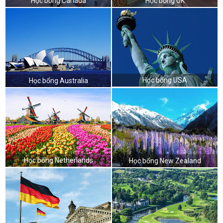
Học bổng Canada
Học bổng UK
Học bổng USA
Học bổng Australia
Học bổng Netherlands
Học bổng New Zealand