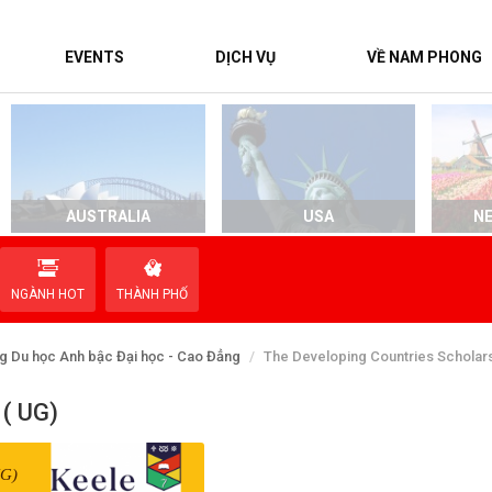
EVENTS
DỊCH VỤ
VỀ NAM PHONG
AUSTRALIA
USA
N
NGÀNH HOT
THÀNH PHỐ
g Du học Anh bậc Đại học - Cao Đẳng
The Developing Countries Scholars
 ( UG)
G)