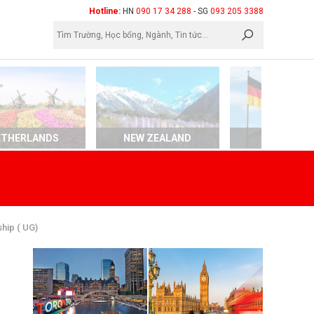
×
Hotline:
HN
090 17 34 288
- SG
093 205 3388
ETHERLANDS
NEW ZEALAND
GERMAN
hip ( UG)