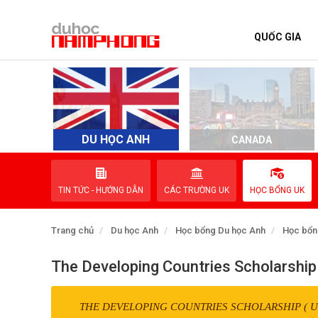
QUỐC GIA
TRANG CHỦ
QUỐC GIA
EVENTS
DU HỌC ANH
D
CANADA
DỊCH VỤ
TIN TỨC - HƯỚNG DẪN
CÁC TRƯỜNG UK
HỌC BỔNG UK
VỀ NAM PHONG
Trang chủ
Du học Anh
Học bổng Du học Anh
Học bổn
LIÊN HỆ
The Developing Countries Scholarship
THE DEVELOPING COUNTRIES SCHOLARSHIP ( U