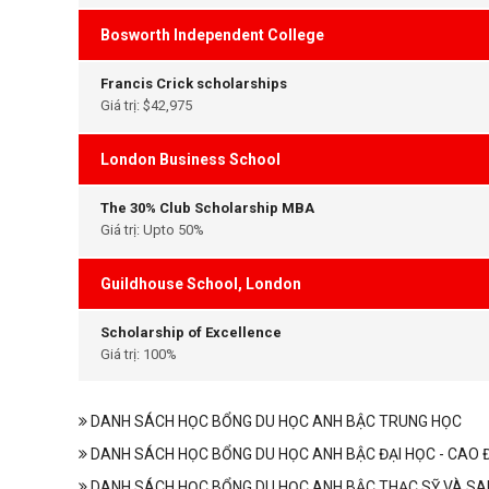
Bosworth Independent College
Francis Crick scholarships
Giá trị: $42,975
London Business School
The 30% Club Scholarship MBA
Giá trị: Upto 50%
Guildhouse School, London
Scholarship of Excellence
Giá trị: 100%
DANH SÁCH HỌC BỔNG DU HỌC ANH BẬC TRUNG HỌC
DANH SÁCH HỌC BỔNG DU HỌC ANH BẬC ĐẠI HỌC - CAO 
DANH SÁCH HỌC BỔNG DU HỌC ANH BẬC THẠC SỸ VÀ SA