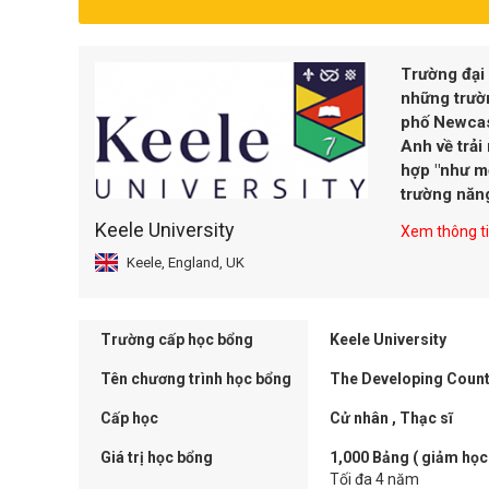
Trường đại 
những trườn
phố Newcast
Anh về trải
hợp "như mộ
trường năng
Keele University
Xem thông tin
Keele, England, UK
Trường cấp học bổng
Keele University
Tên chương trình học bổng
The Developing Countr
Cấp học
Cử nhân , Thạc sĩ
Giá trị học bổng
1,000 Bảng ( giảm học
Tối đa 4 năm