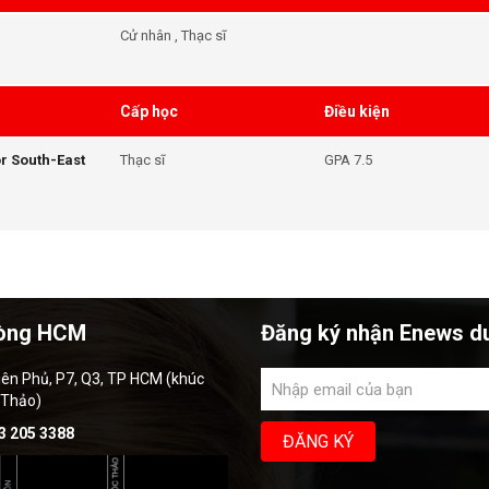
Cử nhân , Thạc sĩ
Cấp học
Điều kiện
or South-East
Thạc sĩ
GPA 7.5
òng HCM
Đăng ký nhận Enews d
iên Phủ, P7, Q3, TP HCM (khúc
 Thảo)
3 205 3388