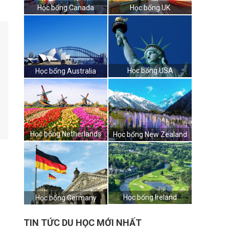
Học bổng Canada
Học bổng UK
Học bổng USA
Học bổng Australia
Học bổng Netherlands
Học bổng New Zealand
Học bổng Ireland
Học bổng Germany
TIN TỨC DU HỌC MỚI NHẤT