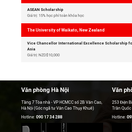
ASEAN Scholarship
Giá trị: 15% học phí toàn khóa học
The University of Waikato, New Zealand
Vice Chancellor International Excellence Scholarship f
Asia
Giá trị: NZD$10,000
Văn phòng Hà Nội
Văn ph
Tầng 7 Tòa nhà - VP HCMCC số 2B Văn Cao,
253 Điện B
Hà Nội (Góc ngã tư Văn Cao Thụy Khuê)
Trần Quốc
Hotline:
090 17 34 288
Hotline:
09