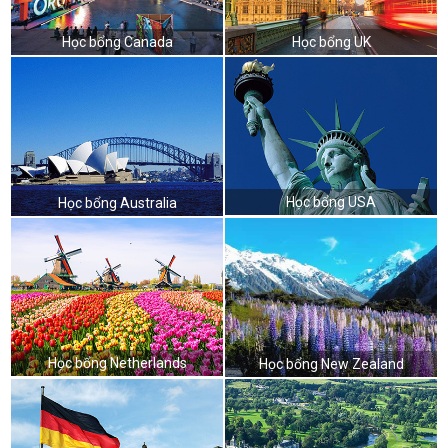
Học bổng Canada
Học bổng UK
Học bổng USA
Học bổng Australia
Học bổng Netherlands
Học bổng New Zealand