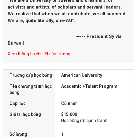
“We are a University of strivers and dreamers, of
activists and artists, of scholars and servant-leaders.
We realize that when we all contribute, we all succeed.
We are, quite literally, one-AU”.
----- President Sylvia
Burwell
Xem thông tin chi tiết của trường
Trường cấp học bổng
American University
Tên chương trình học
Academic +Talent Program
bổng
Cấp học
Cử nhân
Giá trị học bổng
$15,000
Học bổng rất cạnh tranh
Số lượng
1