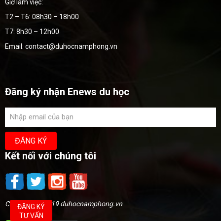
Giờ làm việc:
T2 – T6: 08h30 – 18h00
T7: 8h30 – 12h00
Email: contact@duhocnamphong.vn
Đăng ký nhận Enews du học
Kết nối với chúng tôi
Copyright @2019 duhocnamphong.vn
ĐĂNG KÝ
TƯ VẤN