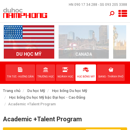
×
HN
090 17 34 288
- SG
093 205 3388
TRANG CHỦ
QUỐC GIA
EVENTS
DU HỌC MỸ
CANADA
DỊCH VỤ
TIN TỨC - HƯỚNG DẪN
TRƯỜNG HỌC
NGÀNH HỌC
HỌC BỔNG MỸ
BANG - THÀNH PHỐ
VỀ NAM PHONG
Trang chủ
Du học Mỹ
Học bổng Du học Mỹ
LIÊN HỆ
Học bổng Du học Mỹ bậc Đại học - Cao Đẳng
Academic +Talent Program
Academic +Talent Program