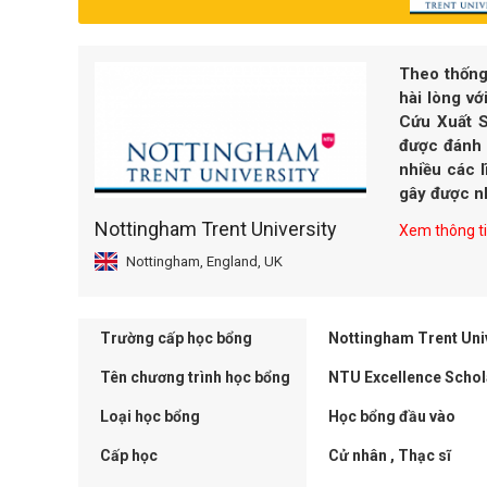
Theo thống 
hài lòng vớ
Cứu Xuất S
được đánh g
nhiều các l
gây được nh
Nottingham Trent University
Xem thông tin
Nottingham, England, UK
Trường cấp học bổng
Nottingham Trent Uni
Tên chương trình học bổng
NTU Excellence Schol
Loại học bổng
Học bổng đầu vào
Cấp học
Cử nhân , Thạc sĩ