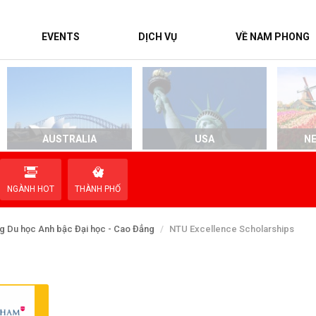
EVENTS
DỊCH VỤ
VỀ NAM PHONG
AUSTRALIA
USA
N
NGÀNH HOT
THÀNH PHỐ
g Du học Anh bậc Đại học - Cao Đẳng
NTU Excellence Scholarships