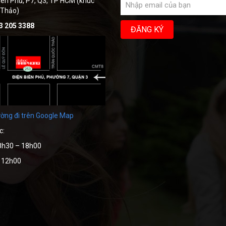
iên Phủ, P7, Q3, TP HCM (khúc
 Thảo)
3 205 3388
ờng đi trên Google Map
c:
8h30 – 18h00
– 12h00