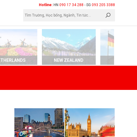
×
Hotline:
HN
090 17 34 288
- SG
093 205 3388
ETHERLANDS
NEW ZEALAND
GERMAN