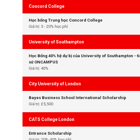
Concord College
Học bổng Trung học Concord College
Giá trị: 5 - 20% học phí
University of Southampton
Học Bổng 40% hệ dự bị của University of Southampton - t
sứ ONCAMPUS
Giá trị: 40%
City University of London
Bayes Business School International Scholarship
Giá trị: £5,500
CATS College London
Entrance Scholarship
Giá trị: 20%-40% học phí