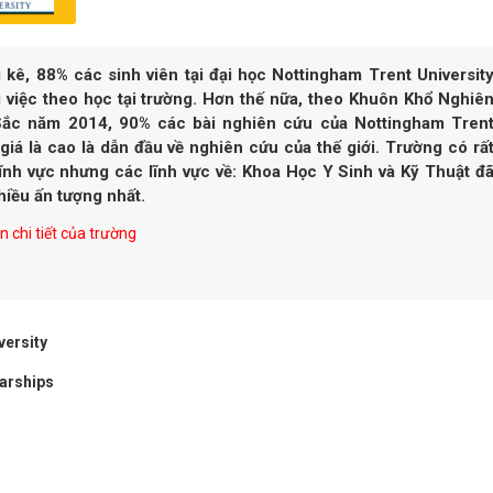
kê, 88% các sinh viên tại đại học Nottingham Trent Universit
i việc theo học tại trường. Hơn thế nữa, theo Khuôn Khổ Nghiê
ắc năm 2014, 90% các bài nghiên cứu của Nottingham Tren
iá là cao là dẫn đầu về nghiên cứu của thế giới. Trường có rấ
ĩnh vực nhưng các lĩnh vực về: Khoa Học Y Sinh và Kỹ Thuật đ
iều ấn tượng nhất.
 chi tiết của trường
versity
arships