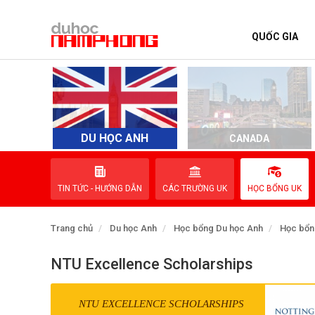
QUỐC GIA
TRANG CHỦ
QUỐC GIA
EVENTS
DU HỌC ANH
D
CANADA
DỊCH VỤ
TIN TỨC - HƯỚNG DẪN
CÁC TRƯỜNG UK
HỌC BỔNG UK
VỀ NAM PHONG
Trang chủ
Du học Anh
Học bổng Du học Anh
Học bổn
LIÊN HỆ
NTU Excellence Scholarships
NTU EXCELLENCE SCHOLARSHIPS