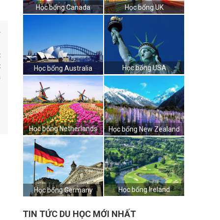
Học bổng Canada
Học bổng UK
y
n
t
t
Học bổng USA
Học bổng Australia
ã
Học bổng Netherlands
Học bổng New Zealand
Học bổng Ireland
Học bổng Germany
TIN TỨC DU HỌC MỚI NHẤT