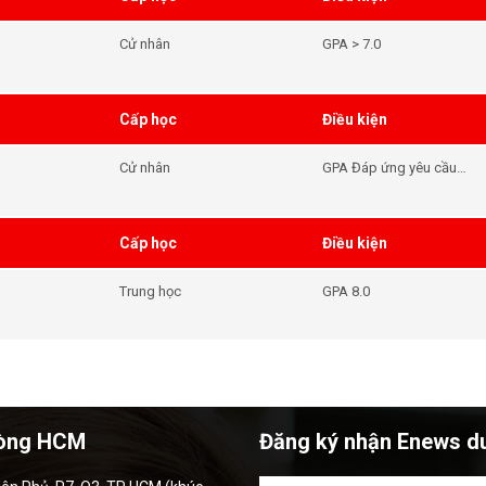
học
Cử nhân
GPA > 7.0
Cấp học
Điều kiện
Cử nhân
GPA Đáp ứng yêu cầu
đầu vào của khóa học -
Tiếng Anh Đáp ứng yêu
cầu đầu vào của khóa
Cấp học
Điều kiện
học
Trung học
GPA 8.0
òng HCM
Đăng ký nhận Enews d