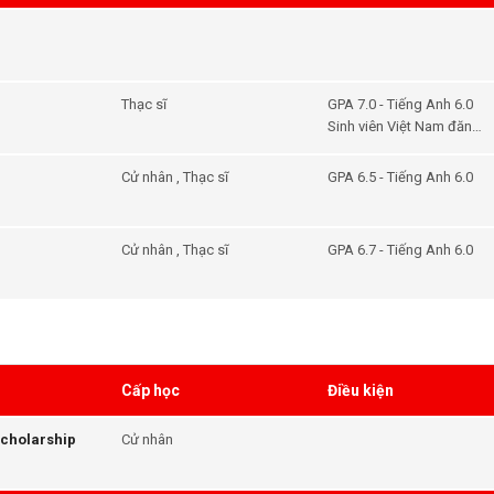
Thạc sĩ
GPA 7.0 - Tiếng Anh 6.0
Sinh viên Việt Nam đăng
ký học postgraduate kỳ
tháng 1/2020
Cử nhân , Thạc sĩ
GPA 6.5 - Tiếng Anh 6.0
Cử nhân , Thạc sĩ
GPA 6.7 - Tiếng Anh 6.0
Cấp học
Điều kiện
Scholarship
Cử nhân