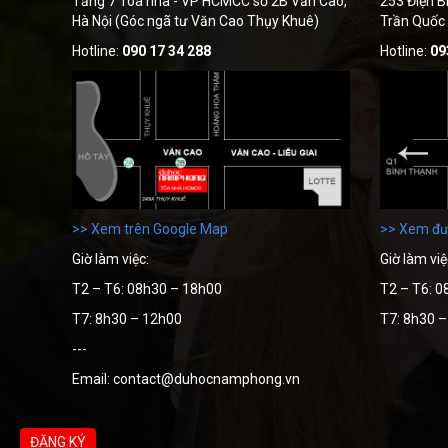
Tầng 7 Tòa nhà - VP HCMCC số 2B Văn Cao,
253 Điện B
Hà Nội (Góc ngã tư Văn Cao Thụy Khuê)
Trần Quốc
Hotline:
090 17 34 288
Hotline:
09
>> Xem trên Google Map
>> Xem đư
Giờ làm việc:
Giờ làm việ
T2 – T6: 08h30 – 18h00
T2 – T6: 0
T7: 8h30 – 12h00
T7: 8h30 
---
Email: contact@duhocnamphong.vn
ĐĂNG KÝ