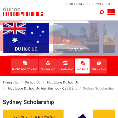
×
HN
090 17 34 288
- SG
093 205 3388
TRANG CHỦ
QUỐC GIA
EVENTS
DU HỌC ÚC
CANADA
DỊCH VỤ
HƯỚNG DẪN & TIN TỨC
TRƯỜNG HỌC
NGÀNH HỌC
HỌC BỔNG
THÀNH PHỐ
VỀ NAM PHONG
Trang chủ
Du học Úc
Học bổng Du học Úc
LIÊN HỆ
Học bổng Du học Úc bậc Đại học - Cao Đẳng
Sydney Scholarship
Sydney Scholarship
SYDNEY SCHOLARSHIP