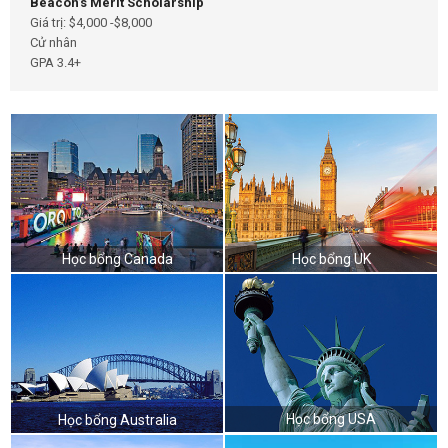
Beacon’s Merit Scholarship
Giá trị: $4,000 -$8,000
Cử nhân
GPA 3.4+
Học bổng Canada
Học bổng UK
Học bổng USA
Học bổng Australia