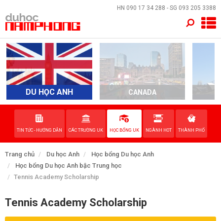
×
HN
090 17 34 288
- SG
093 205 3388
TRANG CHỦ
QUỐC GIA
EVENTS
DU HỌC ANH
CANADA
A
DỊCH VỤ
TIN TỨC - HƯỚNG DẪN
CÁC TRƯỜNG UK
HỌC BỔNG UK
NGÀNH HOT
THÀNH PHỐ
VỀ NAM PHONG
Trang chủ
Du học Anh
Học bổng Du học Anh
LIÊN HỆ
Học bổng Du học Anh bậc Trung học
Tennis Academy Scholarship
Tennis Academy Scholarship