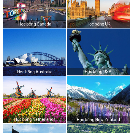
Học bổng Canada
Học bổng UK
Học bổng USA
Học bổng Australia
Học bổng Netherlands
Học bổng New Zealand