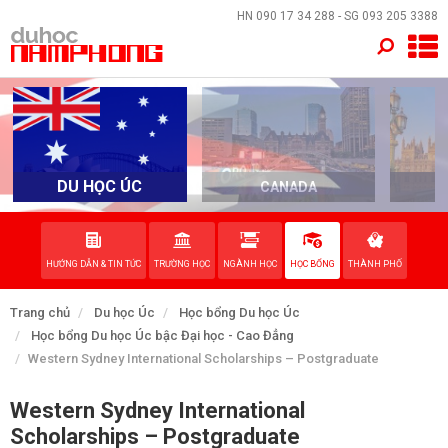
×
HN
090 17 34 288
- SG
093 205 3388
TRANG CHỦ
QUỐC GIA
EVENTS
DU HỌC ÚC
CANADA
DỊCH VỤ
HƯỚNG DẪN & TIN TỨC
TRƯỜNG HỌC
NGÀNH HỌC
HỌC BỔNG
THÀNH PHỐ
VỀ NAM PHONG
Trang chủ
Du học Úc
Học bổng Du học Úc
LIÊN HỆ
Học bổng Du học Úc bậc Đại học - Cao Đẳng
Western Sydney International Scholarships – Postgraduate
Western Sydney International
Scholarships – Postgraduate