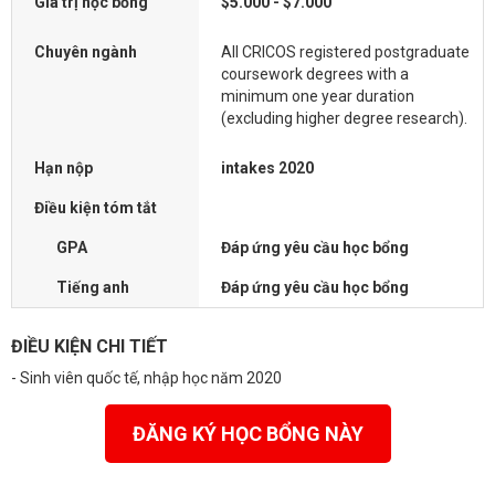
Giá trị học bổng
$5.000 - $7.000
Chuyên ngành
All CRICOS registered postgraduate
coursework degrees with a
minimum one year duration
(excluding higher degree research).
Hạn nộp
intakes 2020
Điều kiện tóm tắt
GPA
Đáp ứng yêu cầu học bổng
Tiếng anh
Đáp ứng yêu cầu học bổng
ĐIỀU KIỆN CHI TIẾT
- Sinh viên quốc tế, nhập học năm 2020
ĐĂNG KÝ HỌC BỔNG NÀY