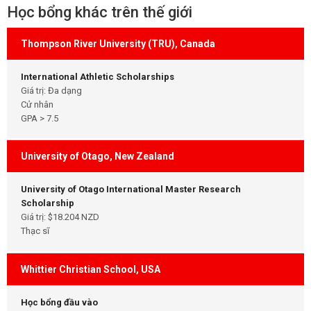
Học bổng khác trên thế giới
Thompson River University (TRU), Canada
International Athletic Scholarships
Giá trị: Đa dạng
Cử nhân
GPA > 7.5
University of Otago, New Zealand
University of Otago International Master Research
Scholarship
Giá trị: $18.204 NZD
Thạc sĩ
Whittier Christian School, USA
Học bổng đầu vào