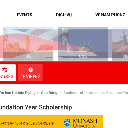
EVENTS
DỊCH VỤ
VỀ NAM PHONG
UK
USA
N
ỌC BỔNG
THÀNH PHỐ
Du học Úc bậc Đại học - Cao Đẳng
Bachelor of International Business Fo
undation Year Scholarship
DATION YEAR SCHOLARSHIP