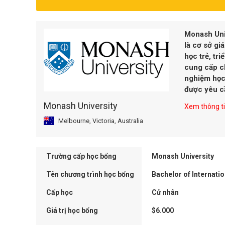
Monash Univ
là cơ sở gi
học trẻ, tr
cung cấp ch
nghiệm học 
được yêu cầ
Monash University
Xem thông tin
Melbourne, Victoria, Australia
Trường cấp học bổng
Monash University
Tên chương trình học bổng
Bachelor of Internati
Cấp học
Cử nhân
Giá trị học bổng
$6.000