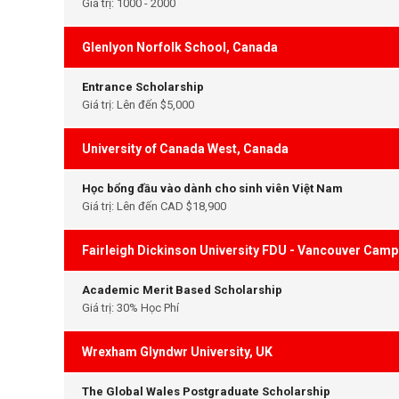
Giá trị: 1000 - 2000
Glenlyon Norfolk School, Canada
Entrance Scholarship
Giá trị: Lên đến $5,000
University of Canada West, Canada
Học bổng đầu vào dành cho sinh viên Việt Nam
Giá trị: Lên đến CAD $18,900
Fairleigh Dickinson University FDU - Vancouver Cam
Academic Merit Based Scholarship
Giá trị: 30% Học Phí
Wrexham Glyndwr University, UK
The Global Wales Postgraduate Scholarship