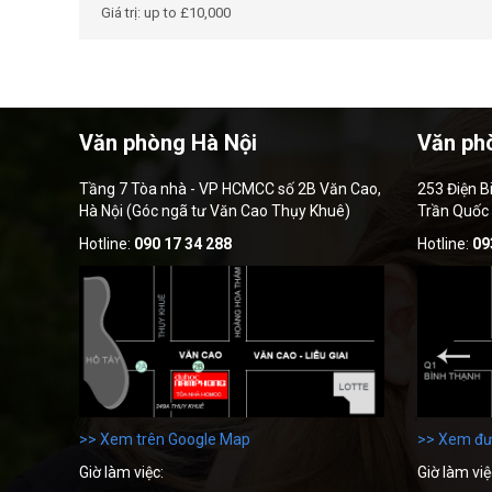
Giá trị: up to £10,000
Văn phòng Hà Nội
Văn ph
Tầng 7 Tòa nhà - VP HCMCC số 2B Văn Cao,
253 Điện B
Hà Nội (Góc ngã tư Văn Cao Thụy Khuê)
Trần Quốc
Hotline:
090 17 34 288
Hotline:
09
>> Xem trên Google Map
>> Xem đư
Giờ làm việc:
Giờ làm việ