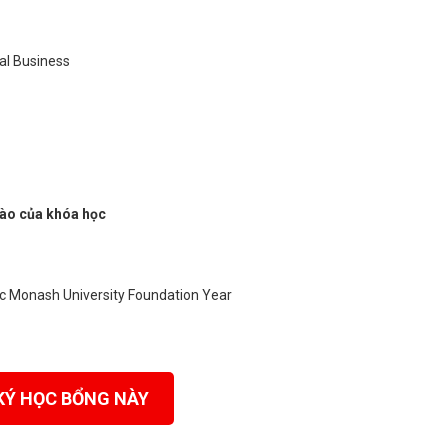
nal Business
vào của khóa học
ọc Monash University Foundation Year
KÝ HỌC BỔNG NÀY