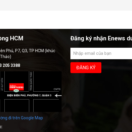
òng HCM
Đăng ký nhận Enews d
iên Phủ, P7, Q3, TP HCM (khúc
 Thảo)
3 205 3388
ờng đi trên Google Map
c: