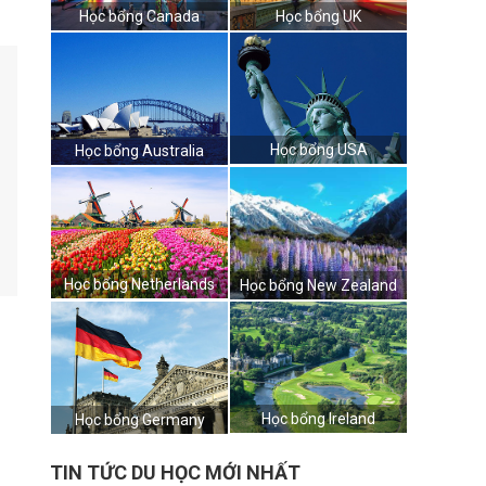
Học bổng Canada
Học bổng UK
Học bổng USA
Học bổng Australia
Học bổng Netherlands
Học bổng New Zealand
Học bổng Ireland
Học bổng Germany
TIN TỨC DU HỌC MỚI NHẤT