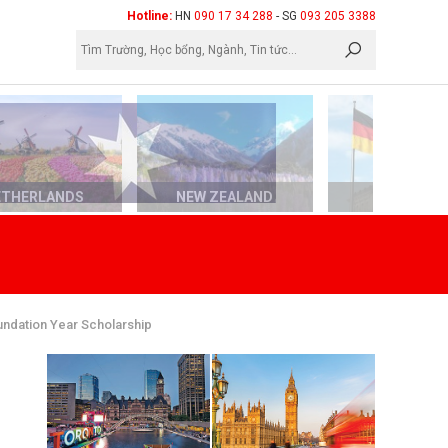
×
Hotline:
HN
090 17 34 288
- SG
093 205 3388
ETHERLANDS
NEW ZEALAND
GERMAN
undation Year Scholarship