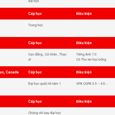
đại học
Cấp học
Điều kiện
Trung học
Cấp học
Điều kiện
Cao đẳng , Cử nhân , Thạc
Tiếng Anh 7.0
sĩ
Có Thư xin học bổng
pus, Canada
Cấp học
Điều kiện
Đại học quốc tế năm 1
GPA CGPA 3.5 – 4.0 -
Tiếng Anh Đạt điều kiện
đầu vào
Cấp học
Điều kiện
Chứng chỉ sau đại học