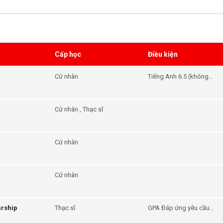
Cấp học
Điều kiện
Cử nhân
Tiếng Anh 6.5 (không
band nào dưới 6.0)
Cử nhân , Thạc sĩ
Cử nhân
Cử nhân
arship
Thạc sĩ
GPA Đáp ứng yêu cầu
đầu vào của khóa học -