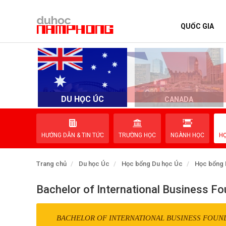
QUỐC GIA
TRANG CHỦ
QUỐC GIA
EVENTS
DU HỌC ÚC
D
CANADA
DỊCH VỤ
HƯỚNG DẪN & TIN TỨC
TRƯỜNG HỌC
NGÀNH HỌC
H
VỀ NAM PHONG
Trang chủ
Du học Úc
Học bổng Du học Úc
Học bổng 
LIÊN HỆ
Bachelor of International Business Fo
BACHELOR OF INTERNATIONAL BUSINESS FOUN