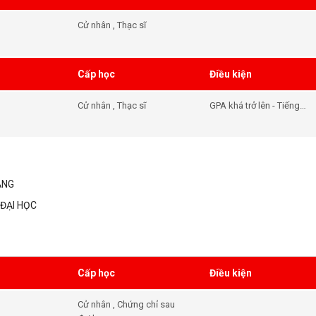
học
Cử nhân , Thạc sĩ
Cấp học
Điều kiện
Cử nhân , Thạc sĩ
GPA khá trở lên - Tiếng
Anh IELTS 6.5
(Undergraduate) hoặc
7.0 Postgraduate)
ẲNG
ĐẠI HỌC
Cấp học
Điều kiện
Cử nhân , Chứng chỉ sau