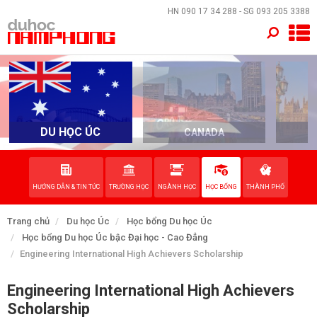
×
HN
090 17 34 288
- SG
093 205 3388
TRANG CHỦ
QUỐC GIA
EVENTS
DU HỌC ÚC
CANADA
DỊCH VỤ
HƯỚNG DẪN & TIN TỨC
TRƯỜNG HỌC
NGÀNH HỌC
HỌC BỔNG
THÀNH PHỐ
VỀ NAM PHONG
Trang chủ
Du học Úc
Học bổng Du học Úc
LIÊN HỆ
Học bổng Du học Úc bậc Đại học - Cao Đẳng
Engineering International High Achievers Scholarship
Engineering International High Achievers
Scholarship