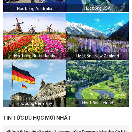
Học bổng USA
Học bổng Australia
Học bổng Netherlands
Học bổng New Zealand
Học bổng Ireland
Học bổng Germany
TIN TỨC DU HỌC MỚI NHẤT
Những thông tin cần biết về chương trình Erasmus Mundus Cơ hội