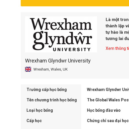
Là một tron
thành lập 
tự hào là m
tương lai đ
Xem thông tin
Wrexham Glyndwr University
Wrexham, Wales, UK
Trường cấp học bổng
Wrexham Glyndwr Univ
Tên chương trình học bổng
The Global Wales Pos
Loại học bổng
Học bổng đầu vào
Cấp học
Chứng chỉ sau đại học