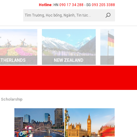
×
Hotline:
HN
090 17 34 288
- SG
093 205 3388
ETHERLANDS
NEW ZEALAND
GERMAN
 Scholarship