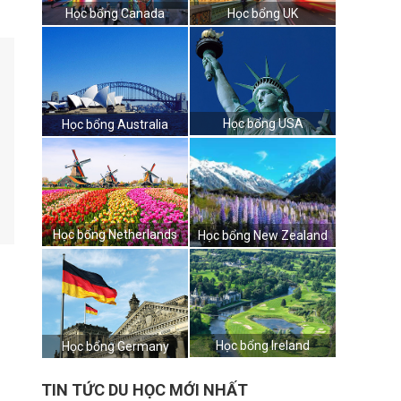
Học bổng Canada
Học bổng UK
Học bổng USA
Học bổng Australia
Học bổng Netherlands
Học bổng New Zealand
Học bổng Ireland
Học bổng Germany
TIN TỨC DU HỌC MỚI NHẤT