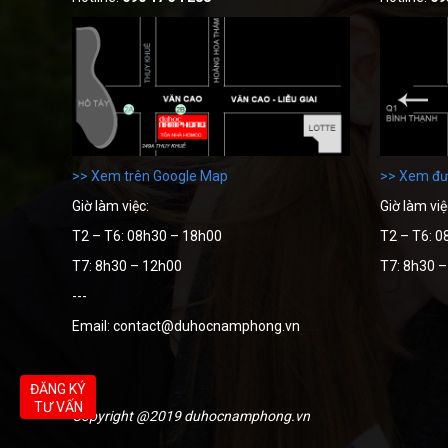
>> Xem trên Google Map
>> Xem đư
Giờ làm việc:
Giờ làm việ
T2 – T6: 08h30 – 18h00
T2 – T6: 0
T7: 8h30 – 12h00
T7: 8h30 
---
Email: contact@duhocnamphong.vn
ĐĂNG KÝ
TƯ VẤN
Copyright @2019 duhocnamphong.vn