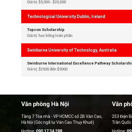
Giá trị: $5,000 - $20,000
Technological University Dublin, Ireland
Topcon Scholarship
Giá trị: học bổng toàn phần
Swinburne University of Technology, Australia
Swinburne International Excellence Pathway Scholarsh
Giá trị: $2500 đến $5000
Văn phòng Hà Nội
Văn ph
Tầng 7 Tòa nhà - VP HCMCC số 2B Văn Cao,
253 Điện B
Hà Nội (Góc ngã tư Văn Cao Thụy Khuê)
Trần Quốc
Hotline:
090 17 34 288
Hotline:
09