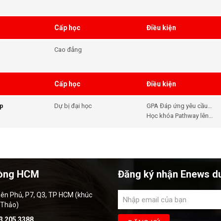
Cấp học
Điều kiện
Cao đẳng
Cấp học
Điều kiện
ip
Dự bị đại học
GPA Đáp ứng yêu cầu
đầu vào của khóa học -
Học khóa Pathway lên
Tiếng Anh Đáp ứng yêu
Đại học
cầu đầu vào của khóa
học
òng HCM
Đăng ký nhận Enews d
iên Phủ, P7, Q3, TP HCM (khúc
 Thảo)
3 205 3388