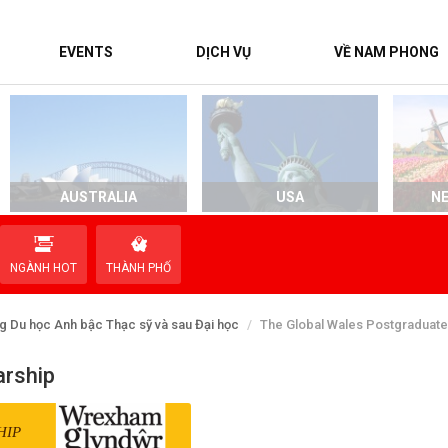
EVENTS
DỊCH VỤ
VỀ NAM PHONG
AUSTRALIA
USA
N
NGÀNH HOT
THÀNH PHỐ
g Du học Anh bậc Thạc sỹ và sau Đại học
The Global Wales Postgraduate
arship
HIP