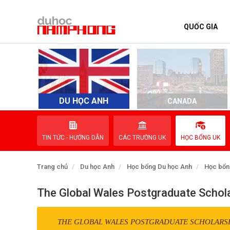
QUỐC GIA
TRANG CHỦ
QUỐC GIA
EVENTS
DU HỌC ANH
D
CANADA
DỊCH VỤ
TIN TỨC - HƯỚNG DẪN
CÁC TRƯỜNG UK
HỌC BỔNG UK
VỀ NAM PHONG
Trang chủ
Du học Anh
Học bổng Du học Anh
Học bổn
LIÊN HỆ
The Global Wales Postgraduate Schol
THE GLOBAL WALES POSTGRADUATE SCHOLARS