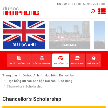
×
HN
090 17 34 288
- SG
093 205 3388
TRANG CHỦ
QUỐC GIA
EVENTS
DU HỌC ANH
CANADA
A
DỊCH VỤ
TIN TỨC - HƯỚNG DẪN
CÁC TRƯỜNG UK
HỌC BỔNG UK
NGÀNH HOT
THÀNH PHỐ
VỀ NAM PHONG
Trang chủ
Du học Anh
Học bổng Du học Anh
LIÊN HỆ
Học bổng Du học Anh bậc Đại học - Cao Đẳng
Chancellor’s Scholarship
Chancellor’s Scholarship