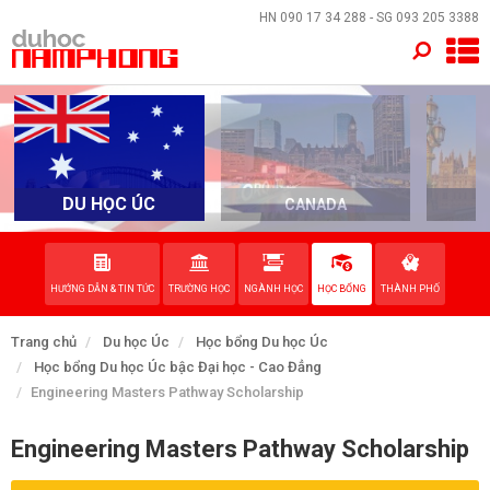
×
HN
090 17 34 288
- SG
093 205 3388
TRANG CHỦ
QUỐC GIA
EVENTS
DU HỌC ÚC
CANADA
DỊCH VỤ
HƯỚNG DẪN & TIN TỨC
TRƯỜNG HỌC
NGÀNH HỌC
HỌC BỔNG
THÀNH PHỐ
VỀ NAM PHONG
Trang chủ
Du học Úc
Học bổng Du học Úc
LIÊN HỆ
Học bổng Du học Úc bậc Đại học - Cao Đẳng
Engineering Masters Pathway Scholarship
Engineering Masters Pathway Scholarship